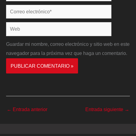
Correo
electrónico*
Web
Guardar mi nombre, correo electrónico y sitio web en este
navegador para la próxima vez que haga un comentario.
←
Entrada anterior
Entrada siguiente
→