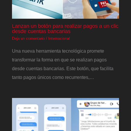
Lanzan un botón para realizar pagos a un clic
desde cuentas bancarias
Deja un comentario
/
Internacional
Una nueva herramienta tecnológica promete
transformar la forma en que se realizan pagos
desde cuentas bancarias. Este botón, que facilita
tanto pagos únicos como recurrentes,…