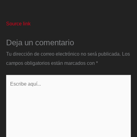
Source link
Deja un comentario
Tu dirección de correo electrónico no será publicada.
Los
campos obligatorios están marcados con
*
Escribe
aquí...