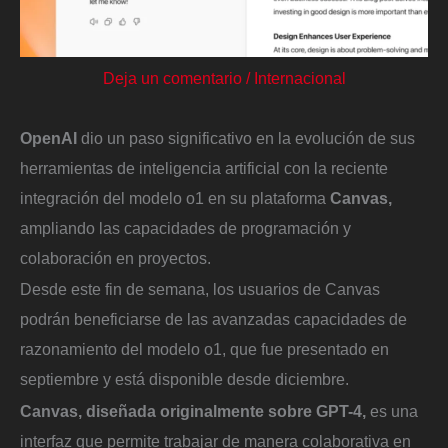
Deja un comentario
/
Internacional
OpenAI
dio un paso significativo en la evolución de sus
herramientas de inteligencia artificial con la reciente
integración del modelo o1 en su plataforma
Canvas,
ampliando las capacidades de programación y
colaboración en proyectos.
Desde este fin de semana, los usuarios de Canvas
podrán beneficiarse de las avanzadas capacidades de
razonamiento del modelo o1, que fue presentado en
septiembre y está disponible desde diciembre.
Canvas, diseñada originalmente sobre GPT-4,
es una
interfaz que permite trabajar de manera colaborativa en