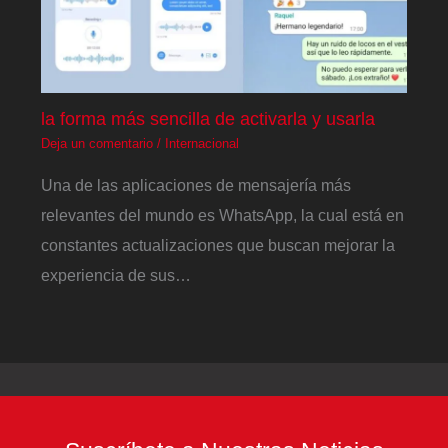
la forma más sencilla de activarla y usarla
Deja un comentario
/
Internacional
Una de las aplicaciones de mensajería más
relevantes del mundo es WhatsApp, la cual está en
constantes actualizaciones que buscan mejorar la
experiencia de sus…