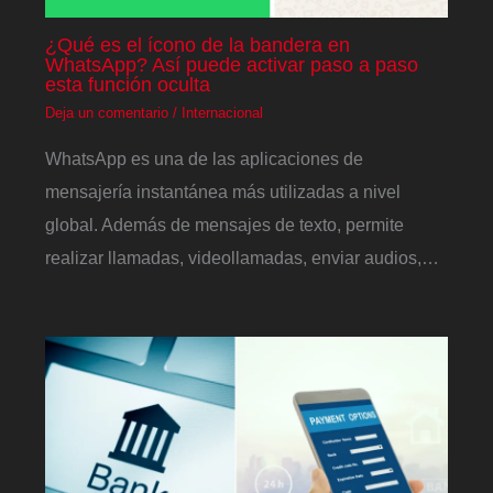
¿Qué es el ícono de la bandera en
WhatsApp? Así puede activar paso a paso
esta función oculta
Deja un comentario
/
Internacional
WhatsApp es una de las aplicaciones de
mensajería instantánea más utilizadas a nivel
global. Además de mensajes de texto, permite
realizar llamadas, videollamadas, enviar audios,…