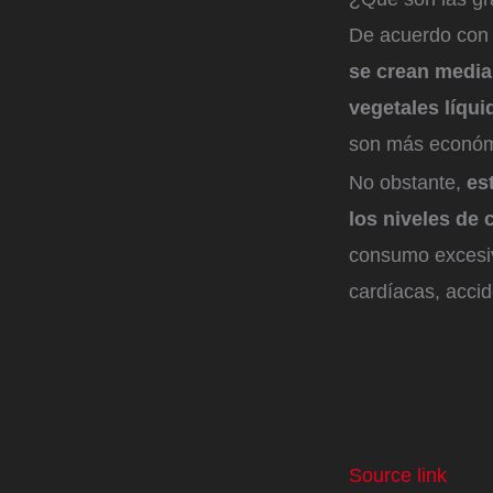
De acuerdo con l
se crean media
vegetales líqui
son más económi
No obstante,
es
los niveles de 
consumo excesiv
cardíacas, accid
Source link