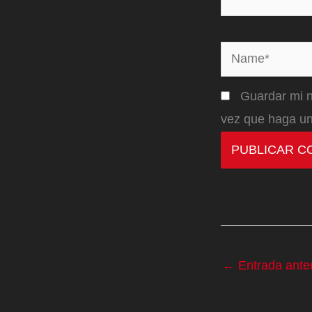
Name*
Guardar mi n
vez que haga un
←
Entrada anter