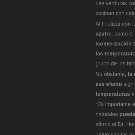
Las verduras co
cocinan con cal
Al finalizar con
azufre
, como el 
isomerización 
las temperatur
grupo de las bra
No obstante,
la
ese efecto
sign
temperaturas 
“Es importante 
naturales
puede 
afirmó el Dr. Ho
¿Qué son las gra