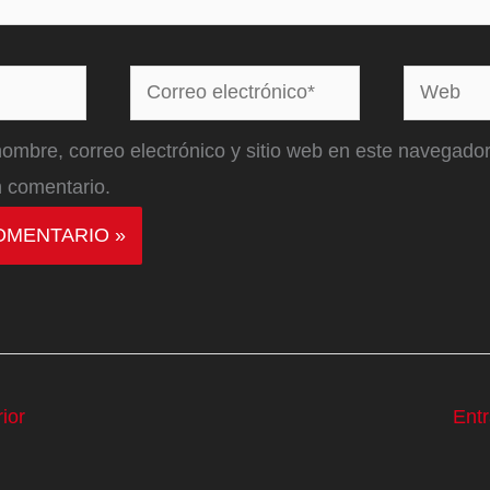
Correo
Web
electrónico*
ombre, correo electrónico y sitio web en este navegador
 comentario.
ior
Ent