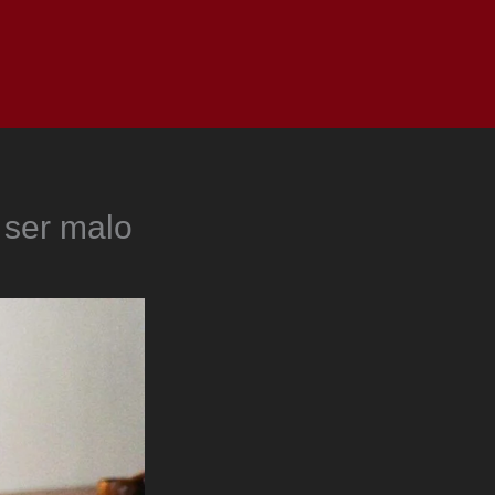
as
Top
Redes
Pauta
Privacy Policy
 ser malo