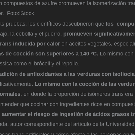
n compuestos de azufre promueven la isomerización tr
or.
Foto:
iStock
 las pruebas, los científicos descubrieron que
los compu
ajo, la cebolla y el puerro,
promueven significativamen
trans
inducida por calor
en aceites vegetales, especi
as de cocción son superiores a 140 °C.
Lo mismo con 
ssica como el brócoli y el repollo.
 adición de antioxidantes a las verduras con isotioci
ificativamente.
Lo mismo con la cocción de las verdur
normales
, en donde la proporción de isómeros trans er
entender que cocinar con ingredientes ricos en compuest
aumentar el riesgo de ingestión de ácidos grasos t
nda, autor correspondiente del artículo de la Universida
sas trans artificiales y cómo afecta a las personas en 