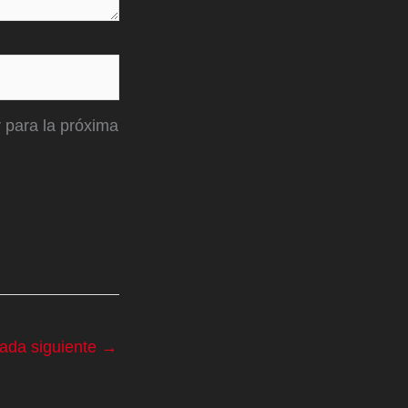
 para la próxima
rada siguiente
→