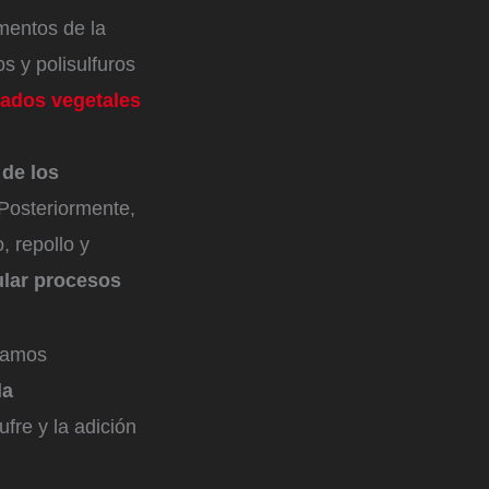
imentos de la
os y polisulfuros
rados vegetales
 de los
 Posteriormente,
, repollo y
lar procesos
ábamos
la
fre y la adición