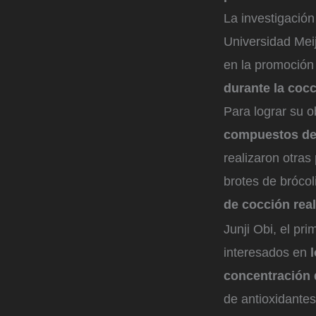
La investigación
Universidad Meij
en la promoció
durante la coc
Para lograr su o
compuestos de a
realizaron otras
brotes de brócol
de cocción real
Junji Obi, el pr
interesados en
concentración 
de antioxidante