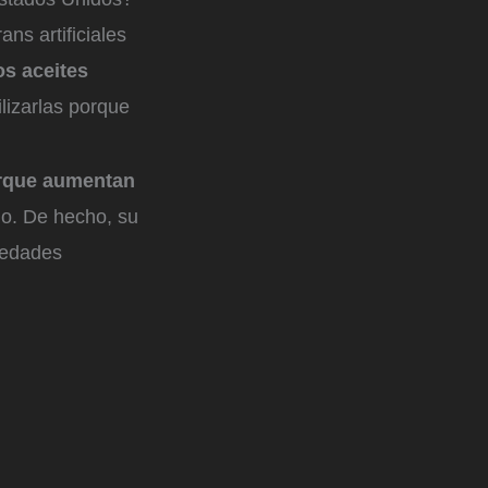
ns artificiales
os aceites
lizarlas porque
rque
aumentan
no.
De hecho, su
medades