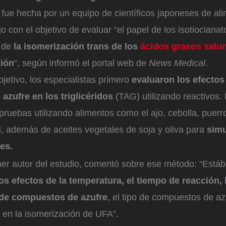
 fue hecha por un equipo de científicos japoneses de al
o con el objetivo de evaluar “el papel de los isotiocianat
n de
la isomerización trans de los
ácidos grasos satu
ción
“, según informó el portal web de
News Medical
.
bjetivo, los especialistas primero
evaluaron los efectos
zufre en los triglicéridos
(TAG) utilizando reactivos.
 pruebas utilizando alimentos como el ajo, cebolla, puerro
i, además de aceites vegetales de soja y oliva para
simu
es.
imer autor del estudio, comentó sobre ese método: “Est
los efectos de la temperatura, el tiempo de reacción, 
de compuestos de azufre
, el tipo de compuestos de azu
s en la isomerización de UFA”.