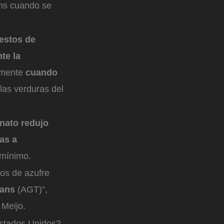
ans cuando se
estos de
te la
almente
cuando
las verduras del
anato redujo
as a
a mínimo.
os de azufre
rans
(AGT)”,
d Meijo.
Estados Unidos?