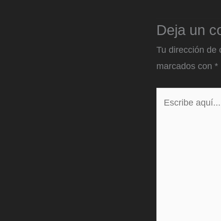
Deja un c
Tu dirección de 
marcados con
*
Escribe
aquí...