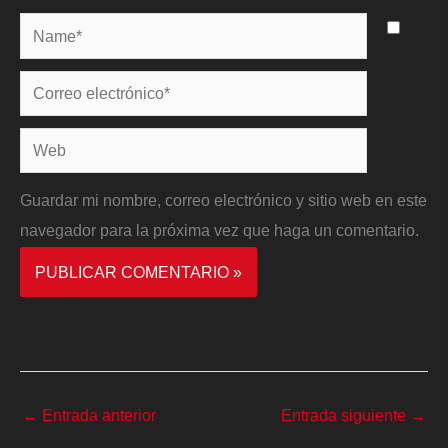
Name*
Correo
electrónico*
Web
Guardar mi nombre, correo electrónico y sitio web en este
navegador para la próxima vez que haga un comentario.
←
Entrada anterior
Entrada siguiente
→