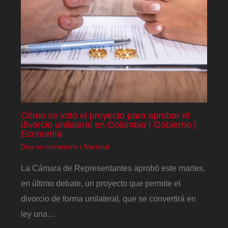
Cómo se votó el proyecto para aprobar el
divorcio unilateral en Colombia | Gobierno |
Economía
Deja un comentario
/
Nacional
La Cámara de Representantes aprobó este martes,
en último debate, un proyecto que permite el
divorcio de forma unilateral, que se convertirá en
ley una…