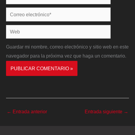
Correo
electrónico*
Web
Guardar mi nombre, correo electrónico y sitio web en este
navegador para la próxima vez que haga un comentario.
←
Entrada anterior
Entrada siguiente
→