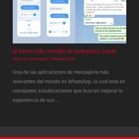
la forma más sencilla de activarla y usarla
Deja un comentario
/
Internacional
Una de las aplicaciones de mensajería más
relevantes del mundo es WhatsApp, la cual está en
constantes actualizaciones que buscan mejorar la
experiencia de sus…