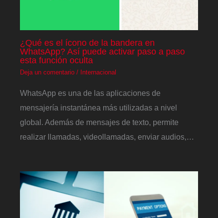
¿Qué es el ícono de la bandera en
WhatsApp? Así puede activar paso a paso
esta función oculta
Deja un comentario
/
Internacional
WhatsApp es una de las aplicaciones de
mensajería instantánea más utilizadas a nivel
global. Además de mensajes de texto, permite
realizar llamadas, videollamadas, enviar audios,…