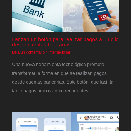
Lanzan un botón para realizar pagos a un clic
desde cuentas bancarias
Deja un comentario
/
Internacional
Una nueva herramienta tecnológica promete
transformar la forma en que se realizan pagos
desde cuentas bancarias. Este botón, que facilita
tanto pagos únicos como recurrentes,…