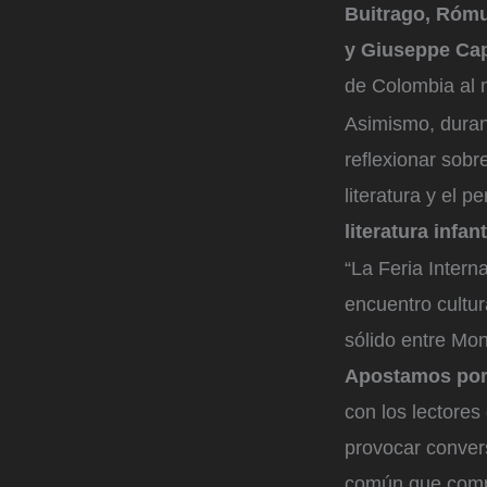
Buitrago, Rómu
y Giuseppe Ca
de Colombia al m
Asimismo, durant
reflexionar sobr
literatura y el p
literatura infan
“La Feria Intern
encuentro cultur
sólido entre Mon
Apostamos por 
con los lectores 
provocar conver
común que compa