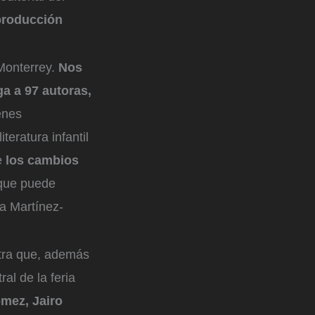
 producción
 Monterrey.
Nos
a a 97 autoras,
enes
teratura infantil
de
los cambios
que puede
na Martínez-
stra que, además
al de la feria
ómez, Jairo