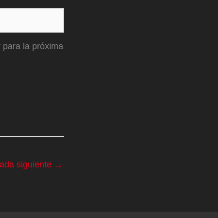
 para la próxima
rada siguiente
→