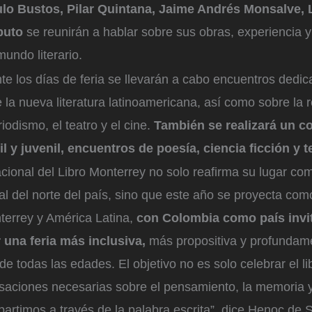
lo Bustos, Pilar Quintana, Jaime Andrés Monsalve, 
puto
se reunirán a hablar sobre sus obras, experiencia y
undo literario.
e los días de feria se llevarán a cabo encuentros dedi
e la nueva literatura latinoamericana, así como sobre la r
eriodismo, el teatro y el cine.
También se realizará un c
til y juvenil, encuentros de poesía, ciencia ficción y t
acional del Libro Monterrey no solo reafirma su lugar co
al del norte del país, sino que este año se proyecta co
terrey y América Latina,
con Colombia como país invi
una feria más inclusiva,
más propositiva y profundam
de todas las edades. El objetivo no es solo celebrar el li
saciones necesarias sobre el pensamiento, la memoria y
rtimos a través de la palabra escrita”, dice Henoc de 