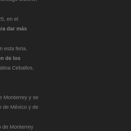
5, en el
ara dar más
 esta feria.
n de los
alina Ceballos,
de Monterrey y se
te de México y de
co de Monterrey