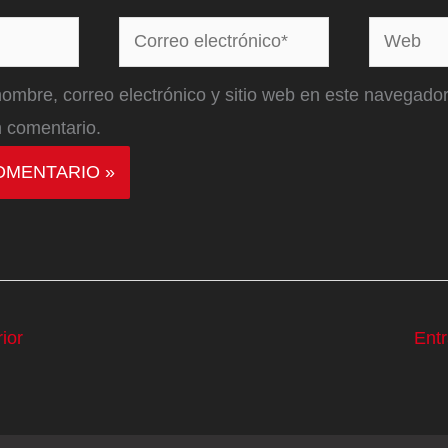
Correo
Web
electrónico*
ombre, correo electrónico y sitio web en este navegador
 comentario.
ior
Ent