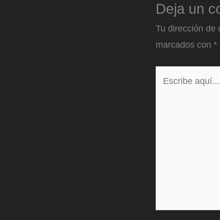
Deja un c
Tu dirección de 
marcados con
*
Escribe
aquí...