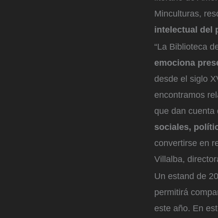
Minculturas, re
intelectual del 
“La Biblioteca d
emociona prese
desde el siglo X
encontramos rela
que dan cuenta d
sociales, polít
convertirse en re
Villalba, direct
Un estand de 20
permitirá compar
este año. En es