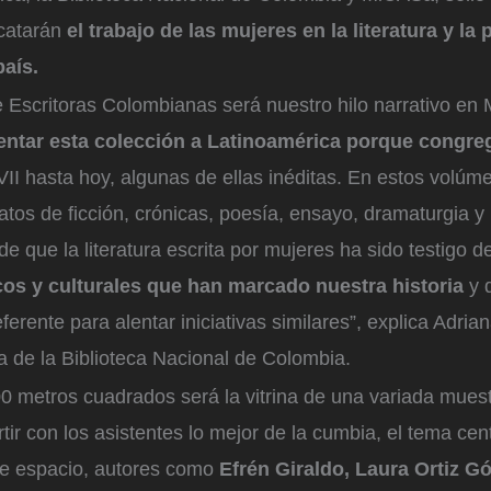
scatarán
el trabajo de las mujeres en la literatura y la
país.
e Escritoras Colombianas será nuestro hilo narrativo en
ntar esta colección a Latinoamérica porque congreg
VII hasta hoy, algunas de ellas inéditas. En estos volúm
tos de ficción, crónicas, poesía, ensayo, dramaturgia y li
e que la literatura escrita por mujeres ha sido testigo 
icos y culturales que han marcado nuestra historia
y 
ferente para alentar iniciativas similares”, explica Adria
ora de la Biblioteca Nacional de Colombia.
0 metros cuadrados será la vitrina de una variada mue
tir con los asistentes lo mejor de la cumbia, el tema centr
te espacio, autores como
Efrén Giraldo, Laura Ortiz G