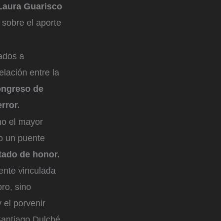
Laura Guarisco
 sobre el aporte
cados a
elación entre la
ongreso de
error.
mo el mayor
mo un puente
tado de honor.
ente vinculada
bro, sino
 el porvenir
Santiago Dulché,