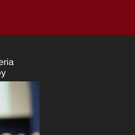
as
Top
Redes
Pauta
Privacy Policy
eria
ey