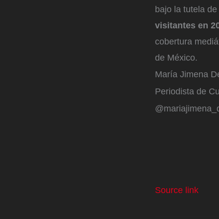
bajo la tutela 
visitantes en 2
cobertura mediát
de México.
María Jimena D
Periodista de Cu
@mariajimena_
Source link