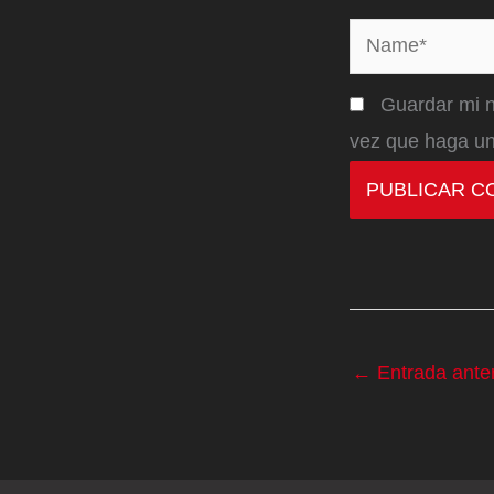
Name*
Guardar mi n
vez que haga un
←
Entrada anter