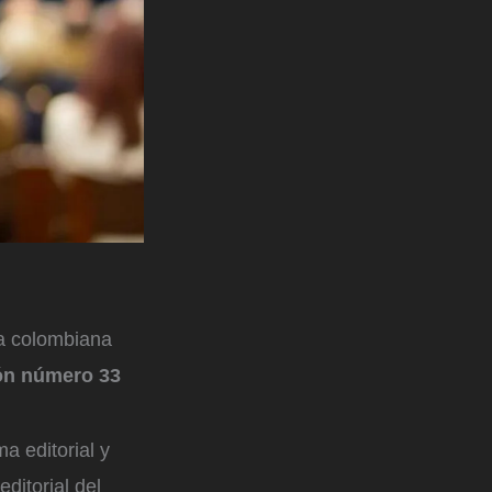
ura colombiana
ión número 33
a editorial y
ditorial del