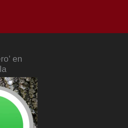
as
Top
Redes
Pauta
Privacy Policy
ro’ en
la