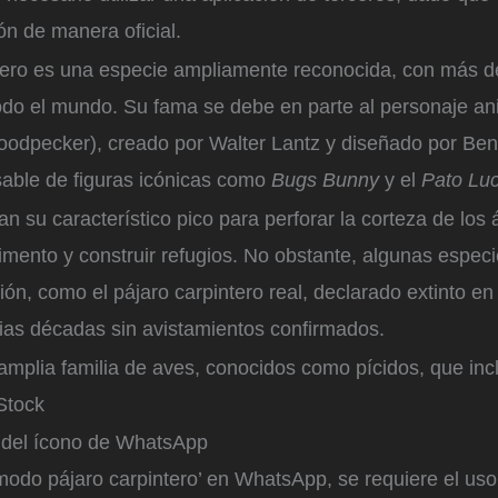
ón de manera oficial.
ntero es una especie ampliamente reconocida, con más 
odo el mundo. Su fama se debe en parte al personaje a
dpecker), creado por Walter Lantz y diseñado por Be
able de figuras icónicas como
Bugs Bunny
y el
Pato Lu
an su característico pico para perforar la corteza de los 
limento y construir refugios. No obstante, algunas espec
ción, como el pájaro carpintero real, declarado extinto 
rias décadas sin avistamientos confirmados.
 amplia familia de aves, conocidos como pícidos, que in
Stock
 del ícono de WhatsApp
‘modo pájaro carpintero’ en WhatsApp, se requiere el us