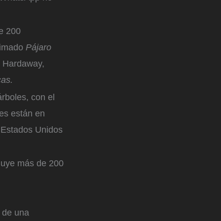
de 200
nimado
Pájaro
n Hardaway,
cas.
árboles, con el
ies están en
en Estados Unidos
cluye más de 200
o de una