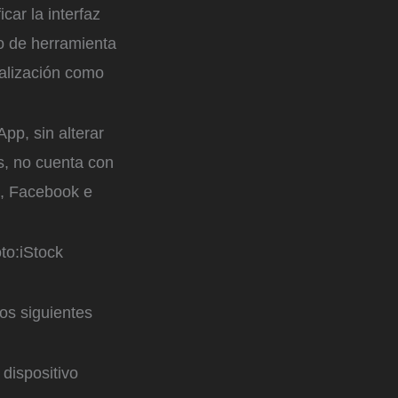
car la interfaz
po de herramienta
nalización como
pp, sin alterar
s, no cuenta con
p, Facebook e
to:
iStock
os siguientes
 dispositivo