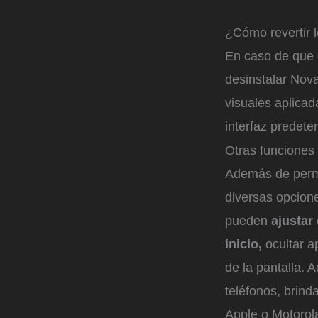
¿Cómo revertir 
En caso de que e
desinstalar Nova
visuales aplicad
interfaz predete
Otras funciones 
Además de permit
diversas opcion
pueden
ajustar
inicio,
ocultar a
de la pantalla. 
teléfonos, brind
Apple o Motorol