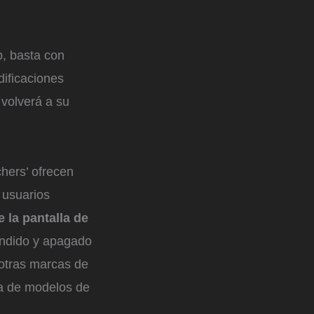
p, basta con
dificaciones
 volverá a su
chers’ ofrecen
 usuarios
 la pantalla de
endido y apagado
 otras marcas de
 la de modelos de