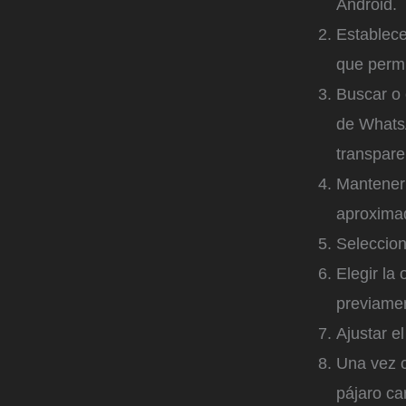
Android.
Establece
que permit
Buscar o 
de Whats
transpare
Mantener 
aproxima
Seleccio
Elegir la
previame
Ajustar e
Una vez c
pájaro ca