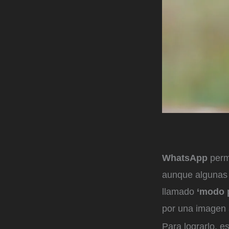
WhatsApp
permi
aunque algunas 
llamado
‘modo p
por una imagen a
Para lograrlo, e