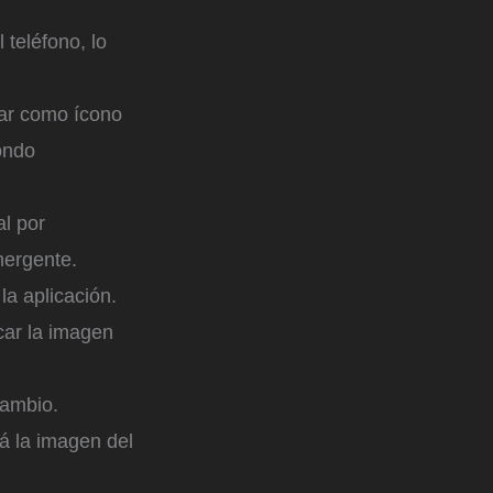
teléfono, lo
sar como ícono
ondo
l por
ergente.
la aplicación.
car la imagen
cambio.
á la imagen del