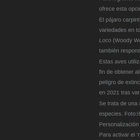
ofrece esta opci
El pájaro carpi
variedades en t
Loco
(Woody Woo
también respons
Estas aves utiliz
fin de obtener a
peligro de extin
en 2021 tras va
Se trata de una
especies.
Foto:
i
Personalización
Para activar el 