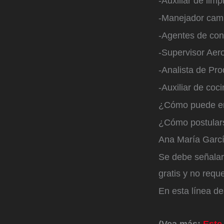
-Auxiliar de lim
-Manejador cami
-Agentes de con
-Supervisor Aer
-Analista de Pr
-Auxiliar de coc
¿Cómo puede ent
¿Cómo postulars
Ana María Garcí
Se debe señalar 
gratis y no requ
En esta línea d
(Vea más:
Este