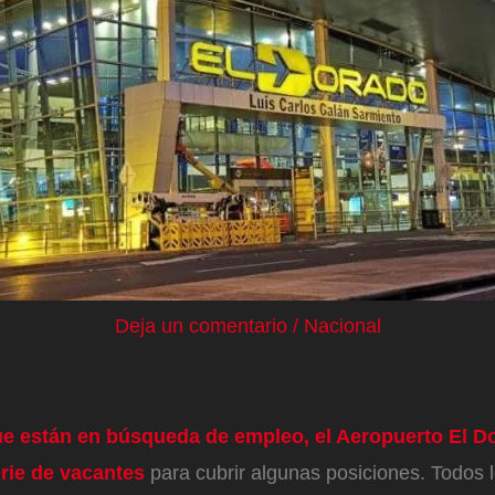
Deja un comentario
/
Nacional
ue están en búsqueda de empleo, el Aeropuerto El D
rie de vacantes
para cubrir algunas posiciones. Todos 