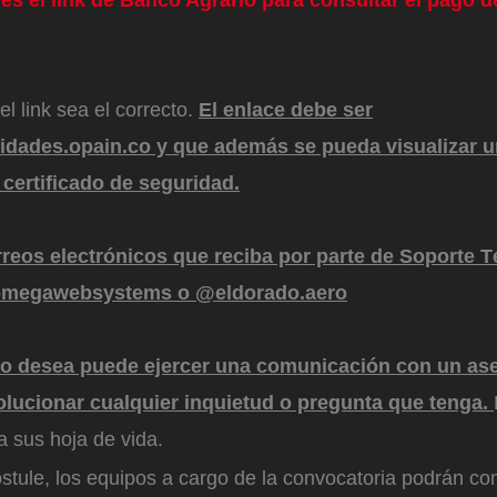
el link sea el correcto.
El enlace debe ser
idades.opain.co y que además se pueda visualizar 
certificado de seguridad.
rreos electrónicos que reciba por parte de Soporte 
omegawebsystems o @eldorado.aero
í lo desea puede ejercer una comunicación con un as
olucionar cualquier inquietud o pregunta que tenga.
a sus hoja de vida.
stule, los equipos a cargo de la convocatoria podrán co