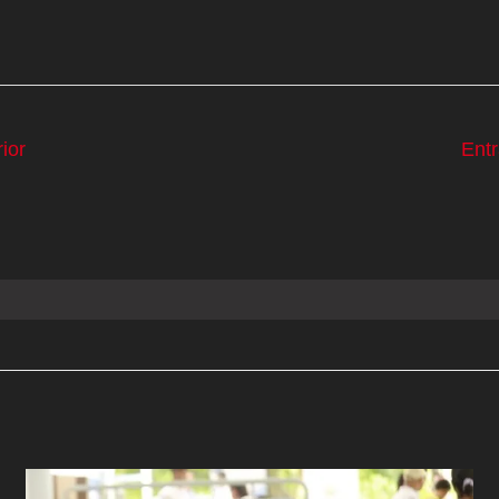
ior
Ent