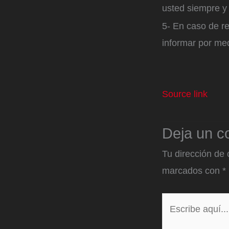
usted siempre y
5- En caso de r
informar por me
Source link
Deja un c
Tu dirección de 
marcados con
*
Escribe
aquí...