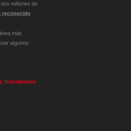
 dos millones de
n reconocido
aérea más
rzar algunos
de TransMilenio