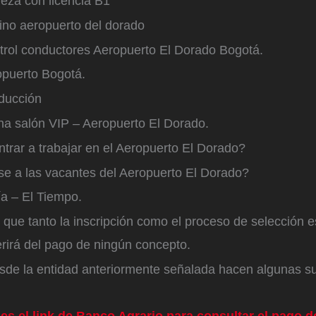
pieza con licencia B1
no aeropuerto del dorado
trol conductores Aeropuerto El Dorado Bogotá.
opuerto Bogotá.
oducción
ina salón VIP – Aeropuerto El Dorado.
rar a trabajar en el Aeropuerto El Dorado?
e a las vacantes del Aeropuerto El Dorado?
a – El Tiempo.
que tanto la inscripción como el proceso de selección e
erirá del pago de ningún concepto.
esde la entidad anteriormente señalada hacen algunas s
 es el link de Banco Agrario para consultar el pago 