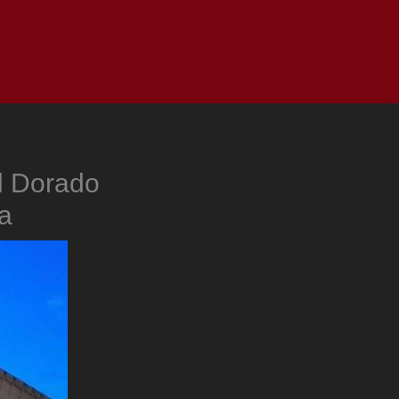
as
Top
Redes
Pauta
Privacy Policy
l Dorado
a