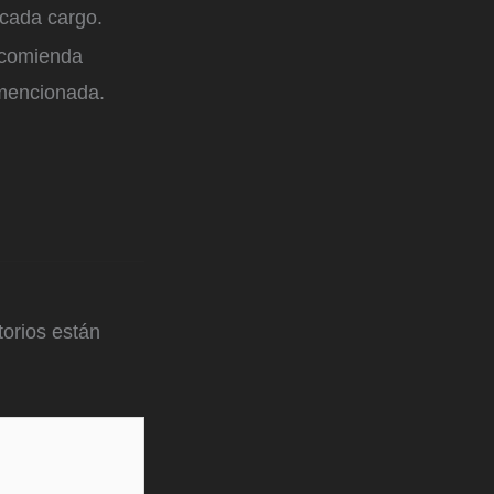
 cada cargo.
ecomienda
 mencionada.
orios están