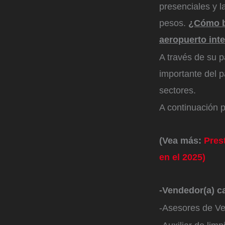
presenciales y l
pesos.
¿Cómo b
aeropuerto int
A través de su 
importante del p
sectores.
A continuación p
(Vea más:
Pres
en el 2025)
-Vendedor(a) ca
-Asesores de Ve