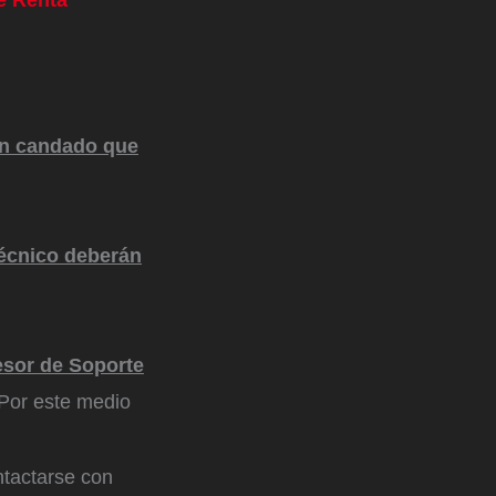
un candado que
Técnico deberán
esor de Soporte
Por este medio
ntactarse con