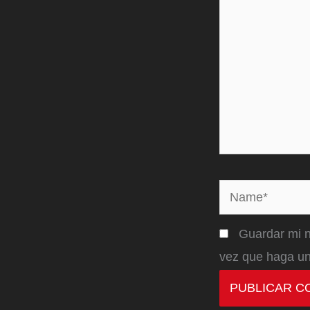
Name*
Guardar mi n
vez que haga un