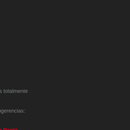
s totalmente
ugerencias:
de Renta