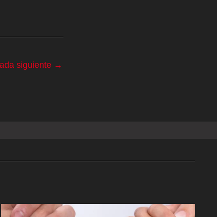
rada siguiente
→