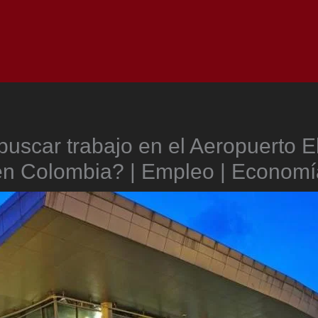
Inicio
Notici
uscar trabajo en el Aeropuerto E
en Colombia? | Empleo | Economí