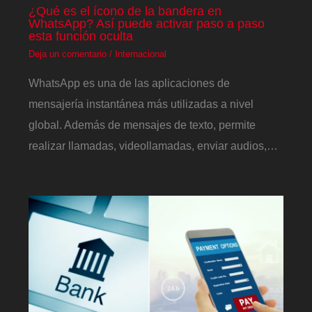
¿Qué es el ícono de la bandera en
WhatsApp? Así puede activar paso a paso
esta función oculta
Deja un comentario
/
Internacional
WhatsApp es una de las aplicaciones de
mensajería instantánea más utilizadas a nivel
global. Además de mensajes de texto, permite
realizar llamadas, videollamadas, enviar audios,…