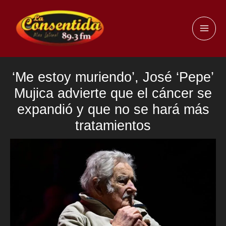
Ir
al
MAI
contenido
ME
‘Me estoy muriendo’, José ‘Pepe’
Mujica advierte que el cáncer se
expandió y que no se hará más
tratamientos