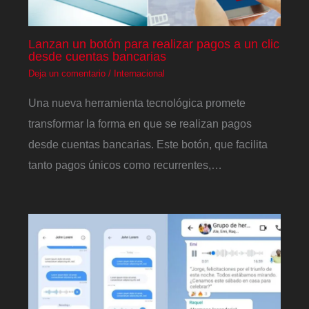
Lanzan un botón para realizar pagos a un clic
desde cuentas bancarias
Deja un comentario
/
Internacional
Una nueva herramienta tecnológica promete
transformar la forma en que se realizan pagos
desde cuentas bancarias. Este botón, que facilita
tanto pagos únicos como recurrentes,…