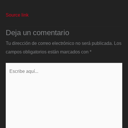
Source link
Deja un comentario
Tu dirección de correo electrónico no será publicada.
Los
campos obligatorios están marcados con
*
Escribe
aquí...