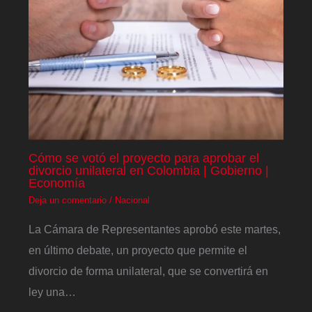
Cómo se votó el proyecto para aprobar el
divorcio unilateral en Colombia | Gobierno |
Economía
Deja un comentario
/
Nacional
La Cámara de Representantes aprobó este martes,
en último debate, un proyecto que permite el
divorcio de forma unilateral, que se convertirá en
ley una…