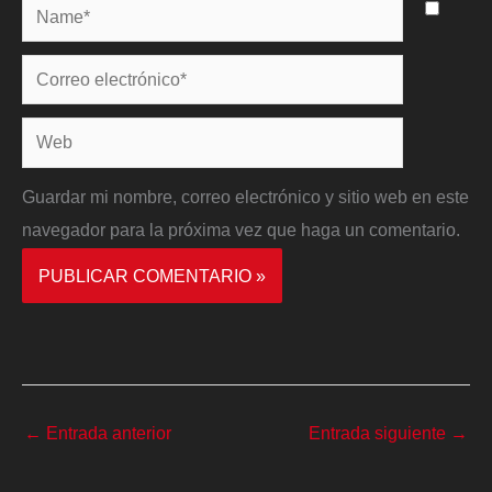
Name*
Correo
electrónico*
Web
Guardar mi nombre, correo electrónico y sitio web en este
navegador para la próxima vez que haga un comentario.
←
Entrada anterior
Entrada siguiente
→