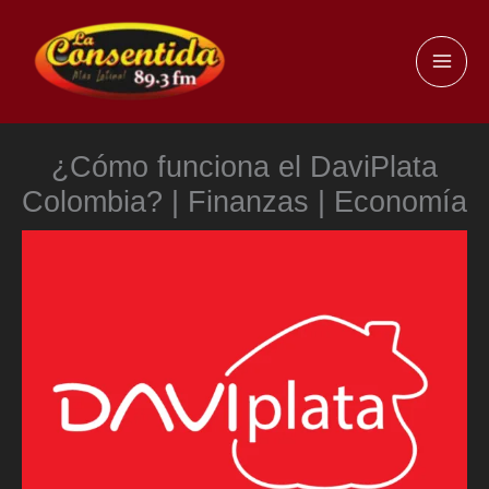
Ir
al
MAI
contenido
ME
¿Cómo funciona el DaviPlata
Colombia? | Finanzas | Economía