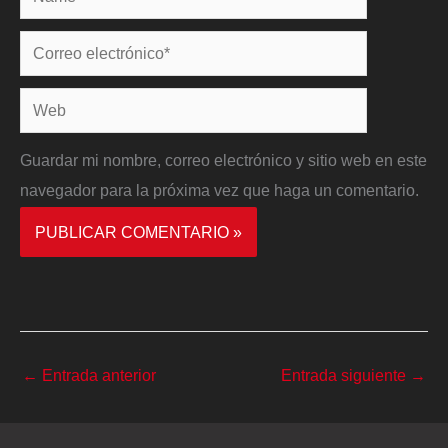
Correo
electrónico*
Web
Guardar mi nombre, correo electrónico y sitio web en este
navegador para la próxima vez que haga un comentario.
←
Entrada anterior
Entrada siguiente
→