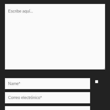
Escribe
aquí...
Name*
Correo
electrónico*
Web