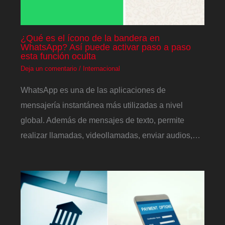
¿Qué es el ícono de la bandera en
WhatsApp? Así puede activar paso a paso
esta función oculta
Deja un comentario
/
Internacional
WhatsApp es una de las aplicaciones de
mensajería instantánea más utilizadas a nivel
global. Además de mensajes de texto, permite
realizar llamadas, videollamadas, enviar audios,…