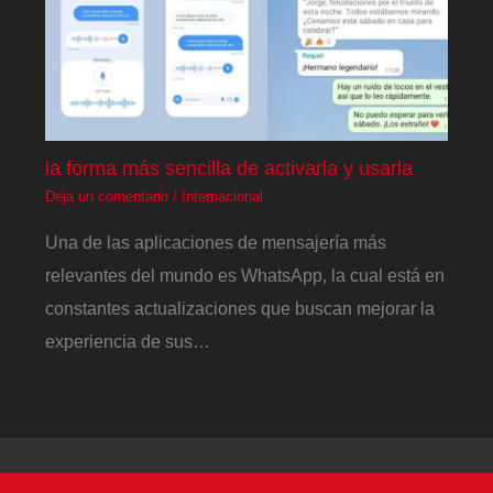
la forma más sencilla de activarla y usarla
Deja un comentario
/
Internacional
Una de las aplicaciones de mensajería más
relevantes del mundo es WhatsApp, la cual está en
constantes actualizaciones que buscan mejorar la
experiencia de sus…