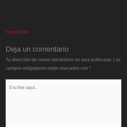
Source link
Deja un comentario
Tu dirección de correo electrónico no será publicada.
Los
campos obligatorios están marcados con
*
Escribe
aquí...