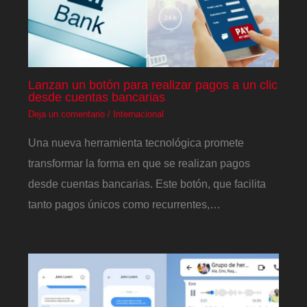
Lanzan un botón para realizar pagos a un clic
desde cuentas bancarias
Deja un comentario
/
Internacional
Una nueva herramienta tecnológica promete
transformar la forma en que se realizan pagos
desde cuentas bancarias. Este botón, que facilita
tanto pagos únicos como recurrentes,…