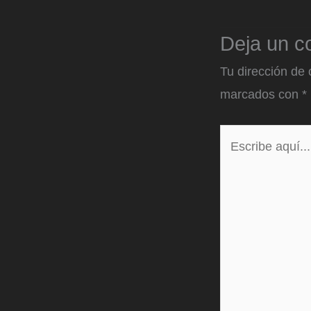
Deja un c
Tu dirección de 
marcados con
*
Escribe
aquí...