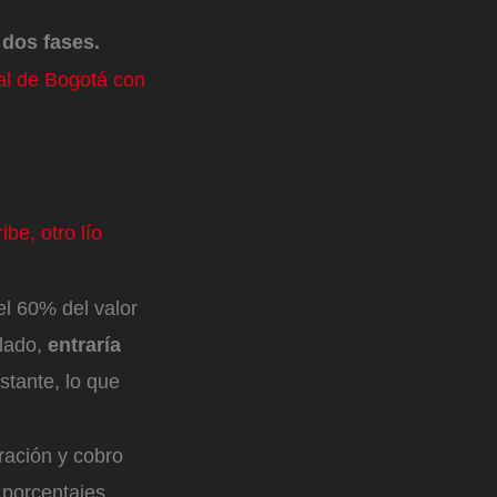
 dos fases.
al de Bogotá con
be, otro lío
el 60% del valor
 lado,
entraría
stante, lo que
eración y cobro
s porcentajes