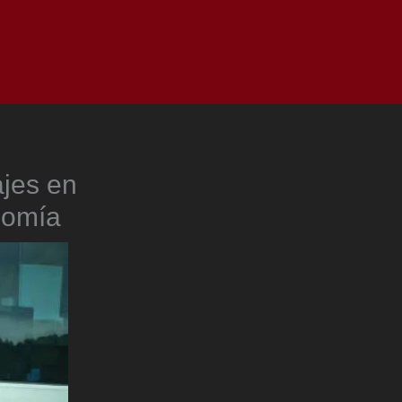
as
Top
Redes
Pauta
Privacy Policy
ajes en
nomía