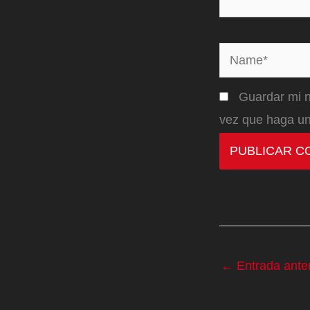
Name*
Guardar mi n
vez que haga un
←
Entrada anter