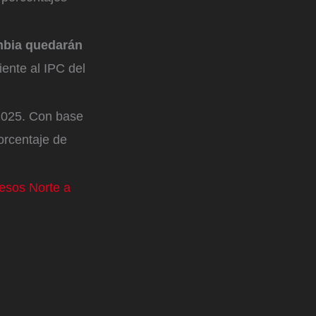
ombia quedarán
iente al IPC del
 2025. Con base
porcentaje de
cesos Norte a