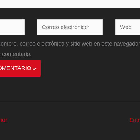
Correo
Web
electrónico*
ombre, correo electrónico y sitio web en este navegador
 comentario.
ior
Ent