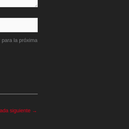
 para la próxima
rada siguiente
→