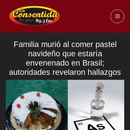
Ir
al
MAI
contenido
ME
Familia murió al comer pastel
navideño que estaría
envenenado en Brasil;
autoridades revelaron hallazgos