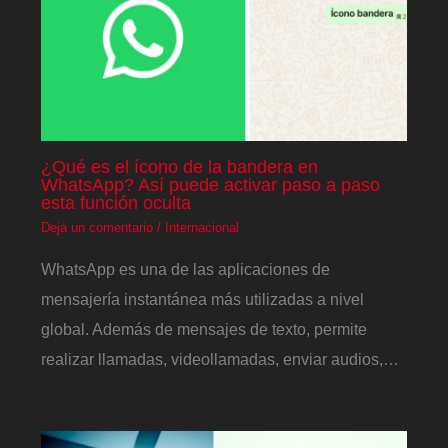
¿Qué es el ícono de la bandera en
WhatsApp? Así puede activar paso a paso
esta función oculta
Deja un comentario
/
Internacional
WhatsApp es una de las aplicaciones de
mensajería instantánea más utilizadas a nivel
global. Además de mensajes de texto, permite
realizar llamadas, videollamadas, enviar audios,…