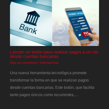
Lanzan un botón para realizar pagos a un clic
desde cuentas bancarias
Deja un comentario
/
Internacional
Una nueva herramienta tecnológica promete
transformar la forma en que se realizan pagos
desde cuentas bancarias. Este botón, que facilita
tanto pagos únicos como recurrentes,…