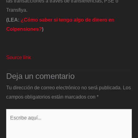
las transacciones a través de transferencias, PSE o
Transfiya.
(LEA:
¿Cómo saber si tengo algo de dinero en
Colpensiones?
)
Source link
Deja un comentario
Tu dirección de correo electrónico no será publicada.
Los
campos obligatorios están marcados con
*
Escribe
aquí...