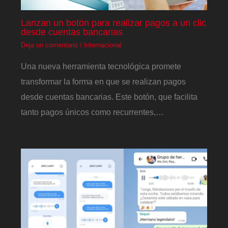
Lanzan un botón para realizar pagos a un clic
desde cuentas bancarias
Deja un comentario
/
Internacional
Una nueva herramienta tecnológica promete
transformar la forma en que se realizan pagos
desde cuentas bancarias. Este botón, que facilita
tanto pagos únicos como recurrentes,…