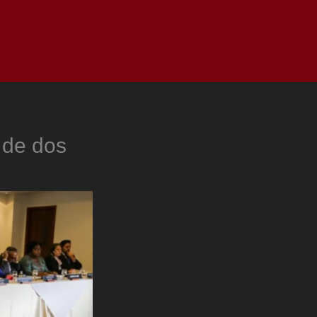
as
Top
Redes
Pauta
Privacy Policy
 de dos