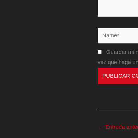
Name*
Guardar mi n
vez que haga un
←
Entrada anter