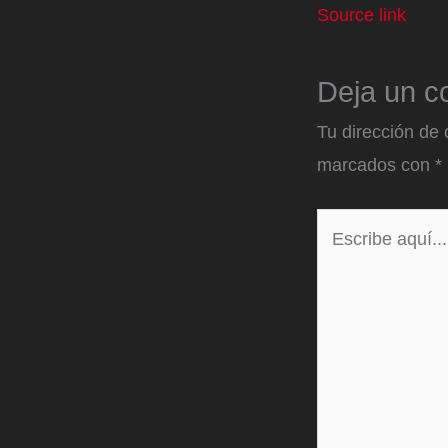
Source link
Deja un c
Tu dirección de 
marcados con
*
Escribe
aquí...