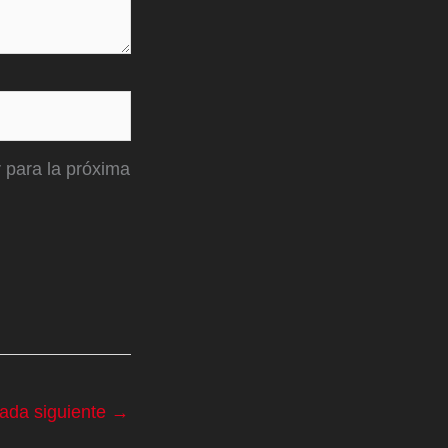
 para la próxima
rada siguiente
→