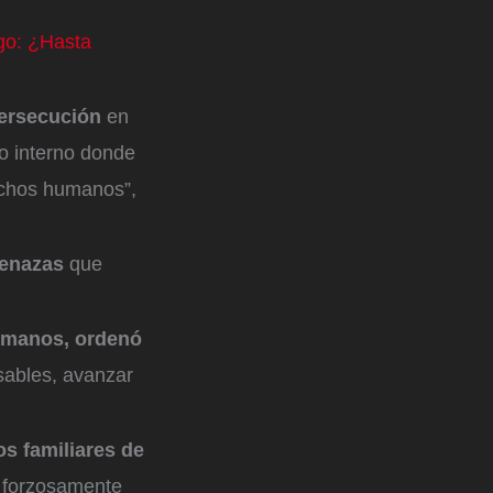
go: ¿Hasta
persecución
en
o interno donde
rechos humanos”,
amenazas
que
umanos, ordenó
sables, avanzar
s familiares de
s forzosamente