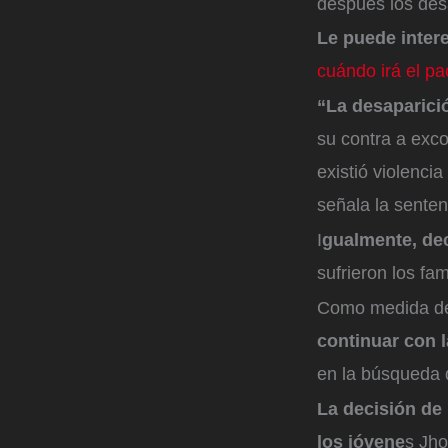
después los des
Le puede inter
cuándo irá el pa
“La desaparici
su contra a exc
existió violenci
señala la sente
I
gualmente, dec
sufrieron los fa
Como medida de
continuar con l
en la búsqueda 
La decisión de
los jóvene
s Jho