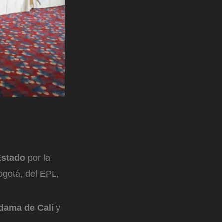
Estado
por la
ogotá, del EPL,
ndama de Cali
y