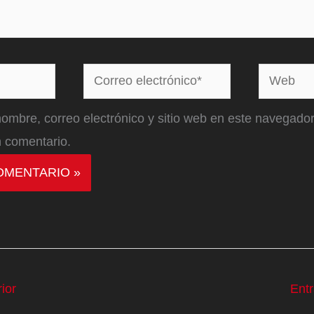
Correo
Web
electrónico*
ombre, correo electrónico y sitio web en este navegador
 comentario.
ior
Ent