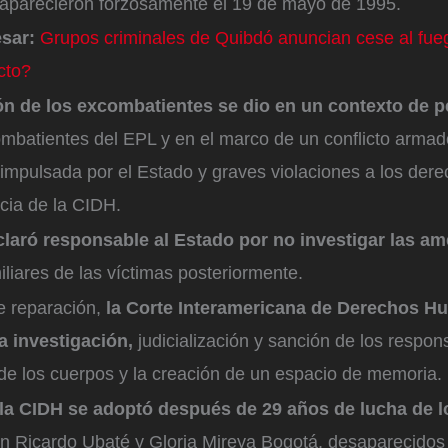
aparecieron forzosamente el 19 de mayo de 1995.
esar:
Grupos criminales de Quibdó anuncian cese al fue
cto?
ón de los excombatientes se dio en un contexto de 
ombatientes del EPL y en el marco de un conflicto armad
a impulsada por el Estado y graves violaciones a los de
ncia de la CIDH.
laró responsable al Estado por no investigar las 
miliares de las víctimas posteriormente.
 reparación,
la Corte Interamericana de Derechos H
a investigación,
judicialización y sanción de los respon
de los cuerpos y la creación de un espacio de memoria.
 la CIDH se adoptó después de 29 años de lucha de lo
n Ricardo Ubaté y Gloria Mireya Bogotá, desaparecido