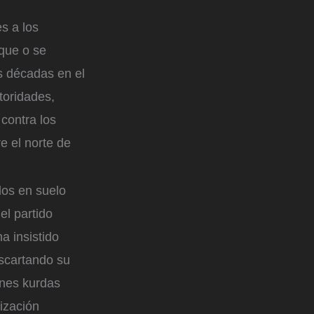
s a los
 que o se
s décadas en el
toridades,
contra los
e el norte de
dos en suelo
el partido
a insistido
scartando su
ones kurdas
nización