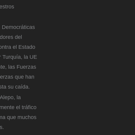
estros
as Democráticas
dores del
ontra el Estado
r Turquía, la UE
te, las Fuerzas
fuerzas que han
sta su caída.
Alepo, la
mente el tráfico
tima que muchos
s.