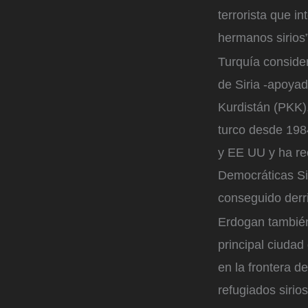
terrorista que i
hermanos sirios”
Turquía conside
de Siria -apoya
Kurdistán (PKK)
turco desde 1984
y EE UU y ha re
Democráticas Sir
conseguido derri
Erdogan también
principal ciudad
en la frontera d
refugiados siri