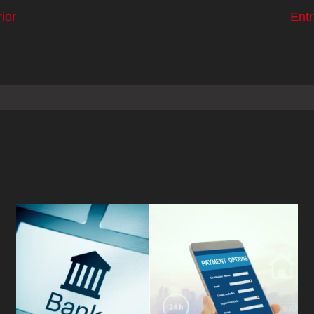
ior
Ent