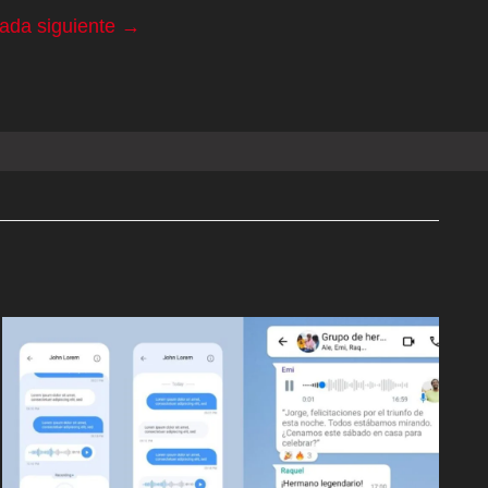
rada siguiente
→