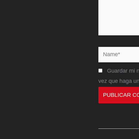
Name*
Guardar mi n
vez que haga un