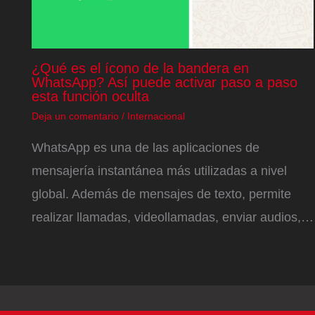
¿Qué es el ícono de la bandera en
WhatsApp? Así puede activar paso a paso
esta función oculta
Deja un comentario
/
Internacional
WhatsApp es una de las aplicaciones de
mensajería instantánea más utilizadas a nivel
global. Además de mensajes de texto, permite
realizar llamadas, videollamadas, enviar audios,…