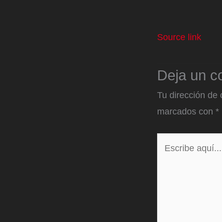
Source link
Deja un c
Tu dirección de 
marcados con
*
Escribe
aquí...