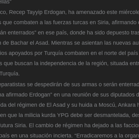
llas”
urco, Recep Tayyip Erdogan, ha amenazado este miércole
s que combaten a las fuerzas turcas en Siria, afirmando
án enterrados” en ese país, donde ha sido depuesto tra
n de Bachar el Asad. Mientras se asientan las nuevas au
ios apoyados por Turquía combaten en el norte del país 
s que buscan la independencia de la región, situada entr
 Turquía.
eparatistas se despedirán de sus armas o serán enterra
, ha afirmado Erdogan” en una reunión de sus diputados d
da del régimen de El Asad y su huida a Moscú, Ankara h
 en que la milicia kurda YPG debe ser desmantelada, de
futura Siria. El cambio de régimen ha dejado a las facci
país en una situación incierta. “Erradicaremos a la orga