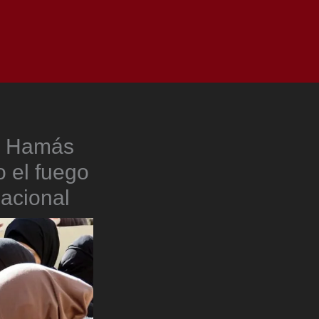
as
Top
Redes
Pauta
Privacy Policy
 | Hamás
o el fuego
acional