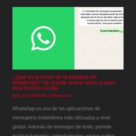
¿Qué es el ícono de la bandera en
WhatsApp? Así puede activar paso a paso
esta función oculta
Deja un comentario
/
Internacional
WhatsApp es una de las aplicaciones de
mensajería instantánea más utilizadas a nivel
global. Además de mensajes de texto, permite
realizar llamadas, videollamadas, enviar audios,…