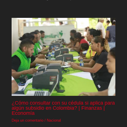
¿Cómo consultar con su cédula si aplica para
algún subsidio en Colombia? | Finanzas |
Economía
Deja un comentario
/
Nacional