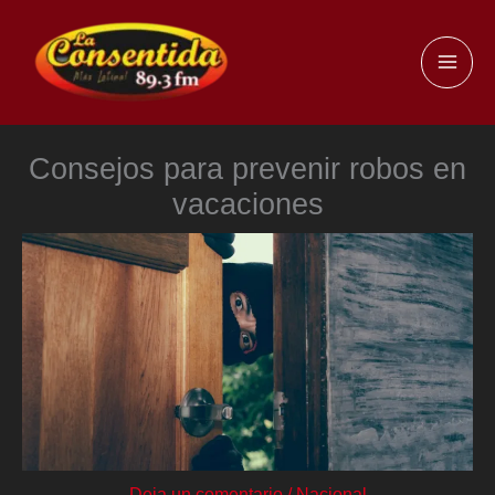
Ir
al
MAI
contenido
ME
Consejos para prevenir robos en
vacaciones
Deja un comentario
/
Nacional