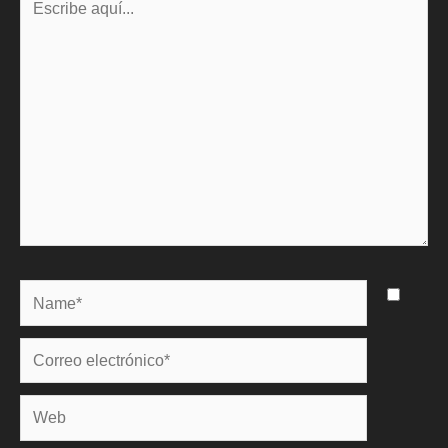
aquí...
Name*
Correo
electrónico*
Web