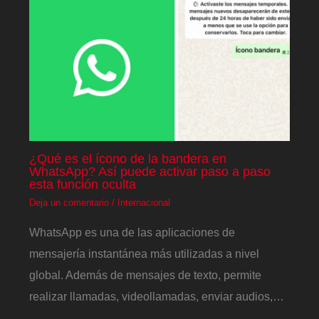
¿Qué es el ícono de la bandera en
WhatsApp? Así puede activar paso a paso
esta función oculta
Deja un comentario
/
Internacional
WhatsApp es una de las aplicaciones de
mensajería instantánea más utilizadas a nivel
global. Además de mensajes de texto, permite
realizar llamadas, videollamadas, enviar audios,…