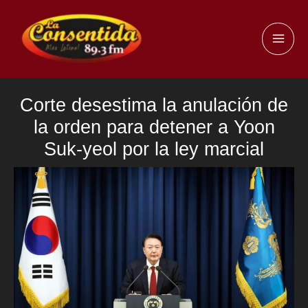
Ir
al
MAI
contenido
ME
Corte desestima la anulación de
la orden para detener a Yoon
Suk-yeol por la ley marcial