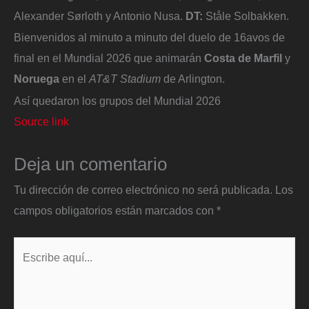
Alexander Sørloth y Antonio Nusa.
DT:
Ståle Solbakken.
Bienvenidos al minuto a minuto del duelo de 16avos de
final en el Mundial 2026 que animarán
Costa de Marfil
y
Noruega
en el
AT&T Stadium
de Arlington.
Así quedaron los grupos del Mundial 2026
Source link
Deja un comentario
Tu dirección de correo electrónico no será publicada.
Los
campos obligatorios están marcados con
*
Escribe
aquí...