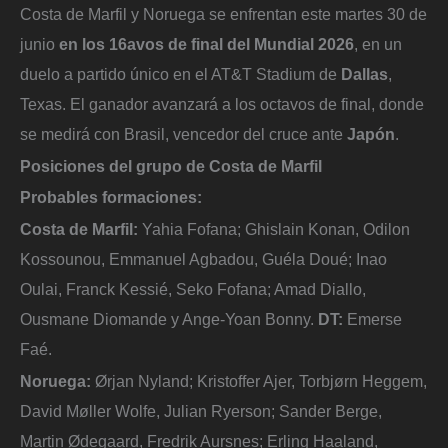
Costa de Marfil y Noruega se enfrentan este martes 30 de
junio
en los 16avos de final del Mundial 2026
, en un
duelo a partido único en el AT&T Stadium de
Dallas
,
Texas. El ganador avanzará a los octavos de final, donde
se medirá con Brasil, vencedor del cruce ante
Japón
.
Posiciones del grupo de Costa de Marfil
Probables formaciones:
Costa de Marfil:
Yahia Fofana; Ghislain Konan, Odilon
Kossounou, Emmanuel Agbadou, Guéla Doué; Inao
Oulai, Franck Kessié, Seko Fofana; Amad Diallo,
Ousmane Diomande y Ange-Yoan Bonny.
DT:
Emerse
Faé.
Noruega:
Ørjan Nyland; Kristoffer Ajer, Torbjørn Heggem,
David Møller Wolfe, Julian Ryerson; Sander Berge,
Martin Ødegaard, Fredrik Aursnes; Erling Haaland,