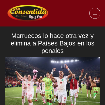
Ir
al
MAI
contenido
ME
Marruecos lo hace otra vez y
elimina a Países Bajos en los
penales