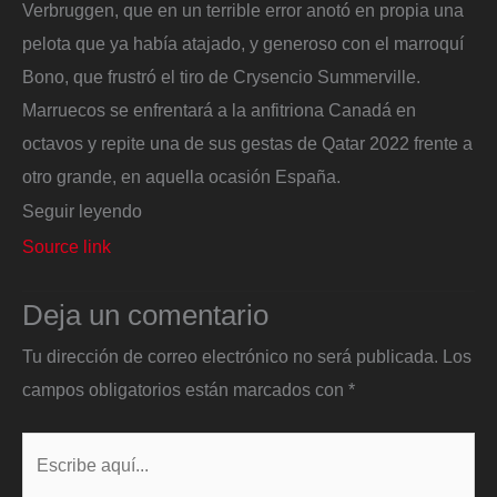
Verbruggen, que en un terrible error anotó en propia una
pelota que ya había atajado, y generoso con el marroquí
Bono, que frustró el tiro de Crysencio Summerville.
Marruecos se enfrentará a la anfitriona Canadá en
octavos y repite una de sus gestas de Qatar 2022 frente a
otro grande, en aquella ocasión España.
Seguir leyendo
Source link
Deja un comentario
Tu dirección de correo electrónico no será publicada.
Los
campos obligatorios están marcados con
*
Escribe
aquí...