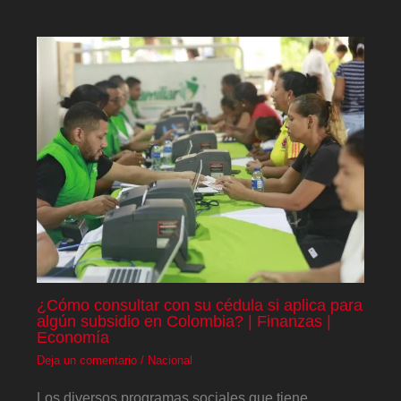
¿Cómo consultar con su cédula si aplica para
algún subsidio en Colombia? | Finanzas |
Economía
Deja un comentario
/
Nacional
Los diversos programas sociales que tiene