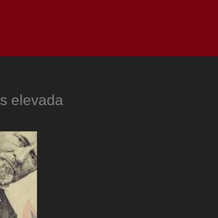
as
Top
Redes
Pauta
Privacy Policy
ás elevada