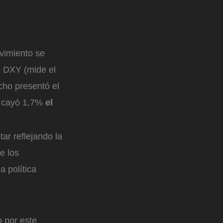
vimiento se
e DXY (mide el
cho presentó el
e cayó 1,7%
el
ar reflejando la
e los
a política
o por este