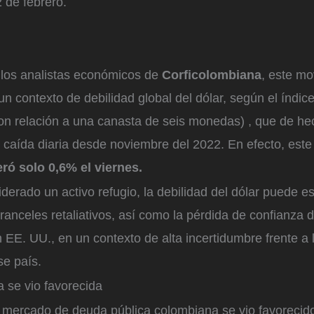
 de febrero.
los analistas económicos de
Corficolombiana
, este mo
n contexto de debilidad global del dólar, según el índic
con relación a una canasta de seis monedas) , que de he
 caída diaria desde noviembre del 2022. En efecto, est
ró solo 0,6% el viernes.
derado un activo refugio, la debilidad del dólar puede est
ranceles retaliativos, así como la pérdida de confianza d
n EE. UU., en un contexto de alta incertidumbre frente a l
e país.
 se vio favorecida
l mercado de deuda pública colombiana se vio favorecid