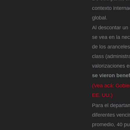
contexto interna
global.
Al descontar un
se vea en la nec
de los aranceles
class (administr
valorizaciones e
se vieron benef
(Vea acá: Gobie
EE. UU.)
Para el departa
diferentes venci
promedio, 40 pu