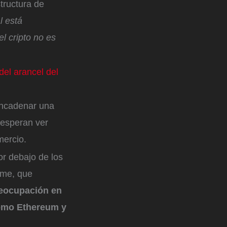
tructura de
l está
el cripto no es
del arancel del
encadenar una
 esperan ver
mercio.
or debajo de los
ome, que
eocupación en
como Ethereum y