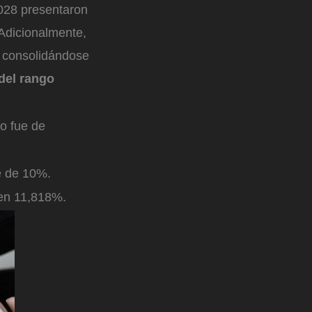
028 presentaron
Adicionalmente,
ó consolidándose
del rango
io fue de
e de 10%.
 en 11,818%.