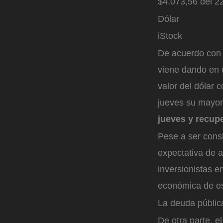
$4.073,56 del 22
Dólar
iStock
De acuerdo con 
viene dando en u
valor del dólar 
jueves su mayor
jueves y recupe
Pese a ser consi
expectativa de a
inversionistas e
económica de es
La deuda pública
De otra parte, e