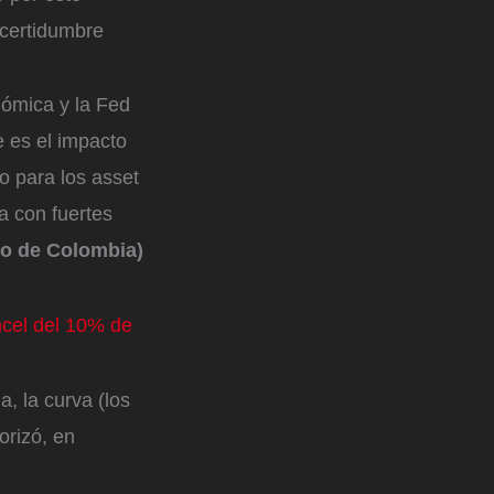
incertidumbre
nómica y la Fed
e es el impacto
o para los asset
na con fuertes
ro de Colombia)
ncel del 10% de
, la curva (los
orizó, en