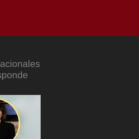
as
Top
Redes
Pauta
Privacy Policy
acionales
esponde