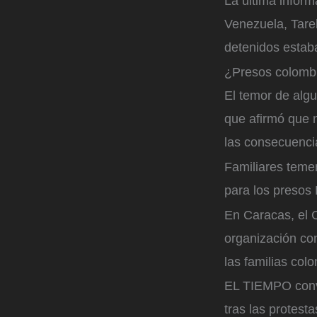
La última inform
Venezuela, Tarek
detenidos estab
¿Presos colombi
El temor de algu
que afirmó que 
las consecuenci
Familiares teme
para los presos
En Caracas, el C
organización co
las familias col
EL TIEMPO conve
tras las protest