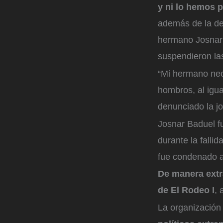
y ni lo hemos 
además de la de
hermano Josnar B
suspendieron las
“Mi hermano nec
hombros, al igua
denunciado la j
Josnar Baduel f
durante la falli
fue condenado a
De manera extr
de El Rodeo I
, 
La organización