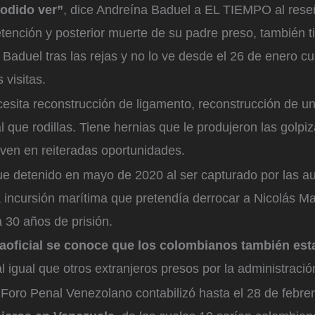
podido ver”
, dice Andreína Baduel a EL TIEMPO al rese
tención y posterior muerte de su padre preso, también t
aduel tras las rejas y no lo ve desde el 26 de enero c
 visitas.
esita reconstrucción de ligamento, reconstrucción de u
l que rodillas. Tiene hernias que le produjeron las golpiz
oven en reiteradas oportunidades.
ue detenido en mayo de 2020 al ser capturado por las a
da incursión marítima que pretendía derrocar a Nicolás 
 30 años de prisión.
aoficial se conoce que los colombianos también esta
al igual que otros extranjeros presos por la administració
 Foro Penal Venezolano contabilizó hasta el 28 de febre