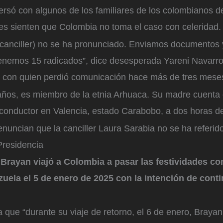
ersó con algunos de los familiares de los colombianos d
es sienten que Colombia no toma el caso con celeridad
(canciller) no se ha pronunciado. Enviamos documentos 
Tenemos 15 radicados”, dice desesperada Yareni Navarr
 con quien perdió comunicación hace más de tres mese
años, es miembro de la etnia Arhuaca. Su madre cuenta 
conductor en Valencia, estado Carabobo, a dos horas d
enuncian que la canciller Laura Sarabia no se ha referid
Presidencia
,
Brayan viajó a Colombia a pasar las festividades con
uela el 5 de enero de 2025 con la intención de cont
a que “durante su viaje de retorno, el 6 de enero, Bray