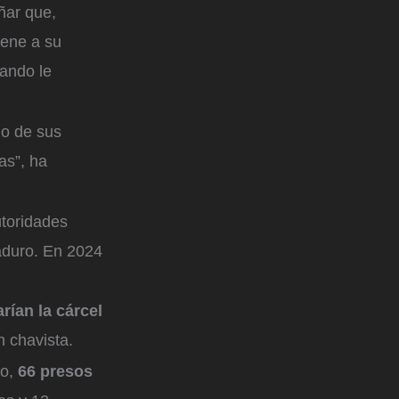
ñar que,
iene a su
uando le
no de sus
as”, ha
utoridades
Maduro. En 2024
rían la cárcel
n chavista.
ro,
66 presos