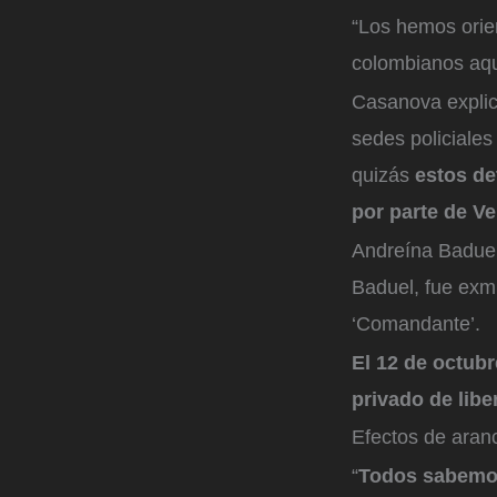
“Los hemos orie
colombianos aquí
Casanova explica
sedes policiales
quizás
estos
de
por parte de V
Andreína Baduel
Baduel, fue exm
‘Comandante’.
El 12 de octubr
privado de libe
Efectos de aran
“
Todos sabemos 