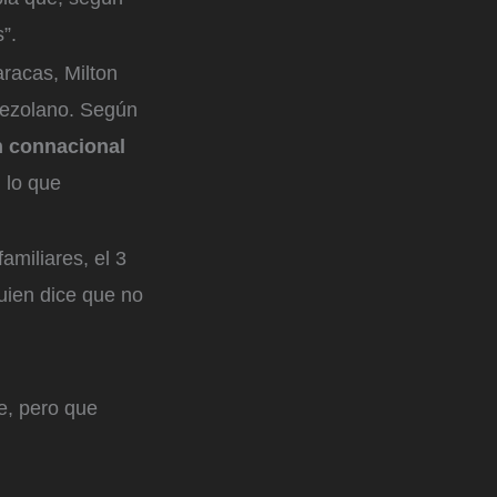
”.
racas, Milton
nezolano. Según
n connacional
n lo que
amiliares, el 3
quien dice que no
e, pero que