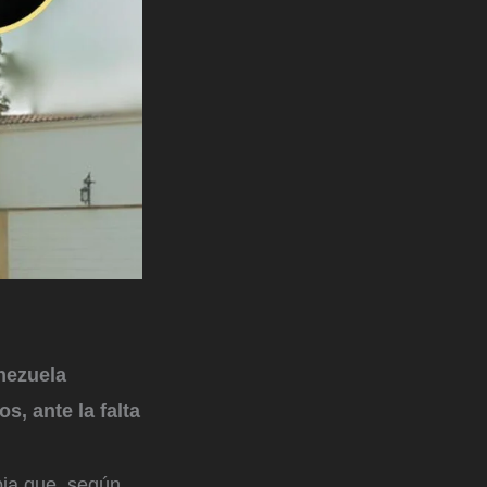
nezuela
s, ante la falta
bia que, según