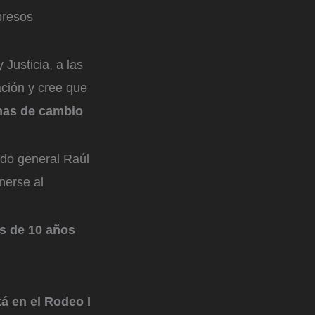
presos
 Justicia, a las
ación y cree que
chas de cambio
ido general Raúl
nerse al
ás de 10 años
á en el Rodeo I