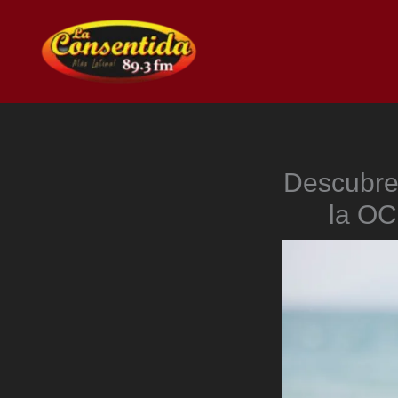
Ir
al
contenido
Descubre
la OC