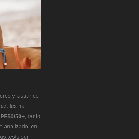
ores y Usuarios
vez, les ha
PF50/50+
, tanto
o analizado, en
us tests son