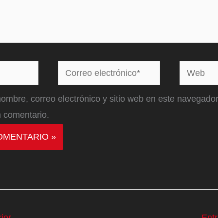
Correo
Web
electrónico*
ombre, correo electrónico y sitio web en este navegador
 comentario.
ior
Ent