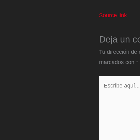
Source link
Deja un c
Tu dirección de 
marcados con
*
Escribe
aquí...