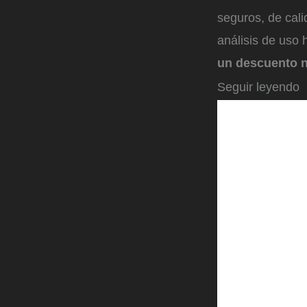
seguros, de cali
análisis de uso 
un descuento 
Seguir leyendo