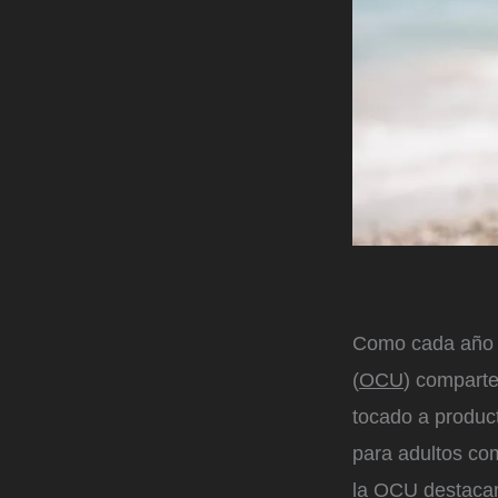
Como cada año c
(
OCU
) comparte
tocado a produc
para adultos co
la OCU destacan