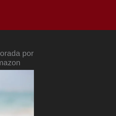
as
Top
Redes
Pauta
Privacy Policy
orada por
Amazon