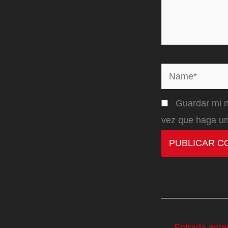
Name*
Guardar mi n
vez que haga un
←
Entrada anter