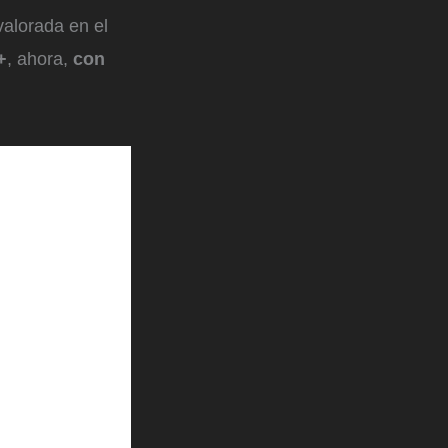
valorada en el
+
,
ahora,
con