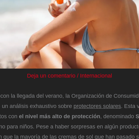
Deja un comentario
/
Internacional
on la llegada del verano, la Organización de Consumid
 un análisis exhaustivo sobre
protectores solares
. Esta 
tos con
el nivel más alto de protección
, denominado
S
mo para niños. Pese a haber sorpresas en algún product
 que la mayoría de las cremas de sol que han pasado s