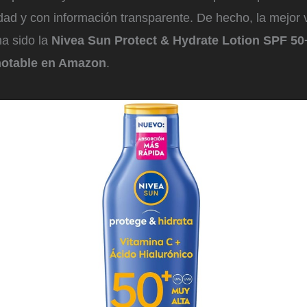
dad y con información transparente. De hecho, la mejor 
ha sido la
Nivea Sun Protect & Hydrate Lotion SPF 50
notable en Amazon
.