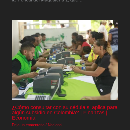
¿Cómo consultar con su cédula si aplica para
algún subsidio en Colombia? | Finanzas |
Economía
Deja un comentario
/
Nacional