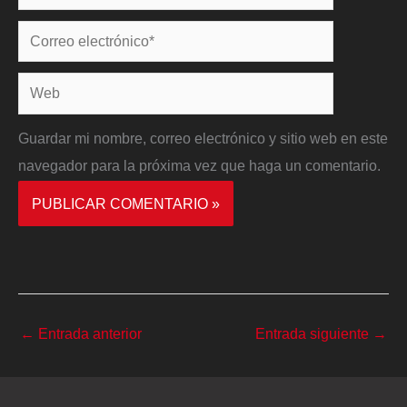
Correo
electrónico*
Web
Guardar mi nombre, correo electrónico y sitio web en este
navegador para la próxima vez que haga un comentario.
←
Entrada anterior
Entrada siguiente
→