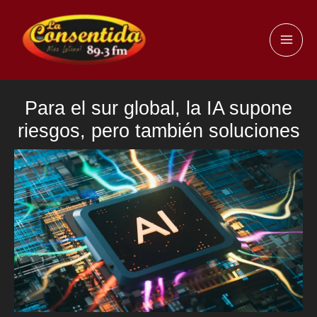
Ir
al
MAI
contenido
ME
Para el sur global, la IA supone
riesgos, pero también soluciones