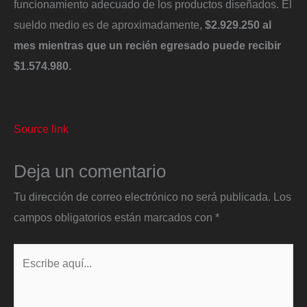
funcionamiento adecuado de los productos diseñados. El
sueldo medio es de aproximadamente,
$2.929.250 al
mes mientras que un recién egresado puede recibir
$1.574.980.
Source link
Deja un comentario
Tu dirección de correo electrónico no será publicada.
Los
campos obligatorios están marcados con
*
Escribe
aquí...