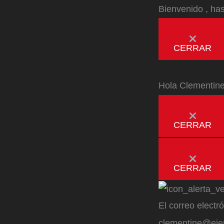
Bienvenido
, ha
CERRAR
Hola
Clementin
CERRAR
CERRAR
El correo electr
clementine@ej