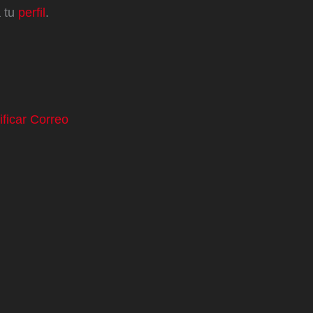
a tu
perfil
.
ificar Correo