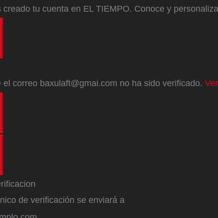
s creado tu cuenta en EL TIEMPO. Conoce y personaliz
e
el correo
baxulaft@gmai.com
no ha sido verificado.
Ver
ónico de verificación se enviará a
emplo.com