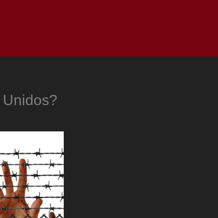
as
Top
Redes
Pauta
Privacy Policy
s Unidos?