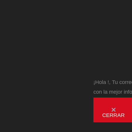
¡Hola
!, Tu corr
con la mejor inf
CERRAR