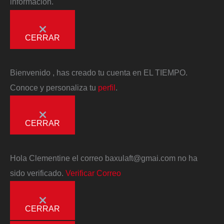
información.
CERRAR
Bienvenido
, has creado tu cuenta en EL TIEMPO.
Conoce y personaliza tu
perfil
.
CERRAR
Hola
Clementine
el correo
baxulaft@gmai.com
no ha
sido verificado.
Verificar Correo
CERRAR