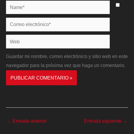
Name*
Correo
electrónico*
Web
Guardar mi nombre, correo electrónico y sitio web en este
navegador para la próxima vez que haga un comentario.
←
Entrada anterior
Entrada siguiente
→