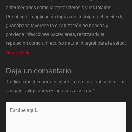
enfermedades como la aterosclerosis y los infartos.
Por último, la aplicación tópica de la pulpa o el aceite de
guanábana favorece la cicatrización de heridas y
previene infecciones bacterianas, reforzando su
reputación como un recurso natural integral para la salud.
Source link
Deja un comentario
Tu dirección de correo electrónico no será publicada.
Los
campos obligatorios están marcados con
*
Escribe
aquí...