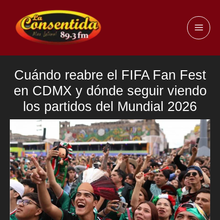
Ir
al
MAI
contenido
ME
Cuándo reabre el FIFA Fan Fest
en CDMX y dónde seguir viendo
los partidos del Mundial 2026