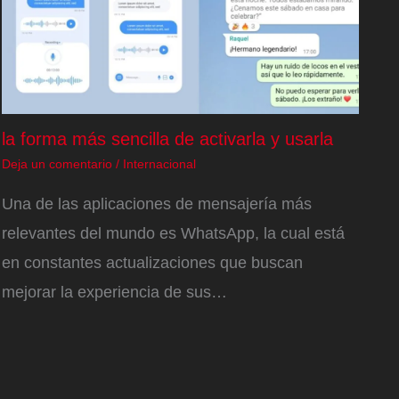
la forma más sencilla de activarla y usarla
Deja un comentario
/
Internacional
Una de las aplicaciones de mensajería más
relevantes del mundo es WhatsApp, la cual está
en constantes actualizaciones que buscan
mejorar la experiencia de sus…