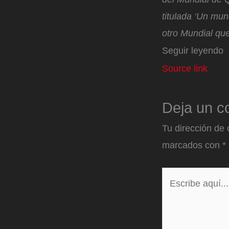
titulada ‘Un mund
otro Mundial q
Seguir leyendo
Source link
Deja un c
Tu dirección de 
marcados con
*
Escribe
aquí...