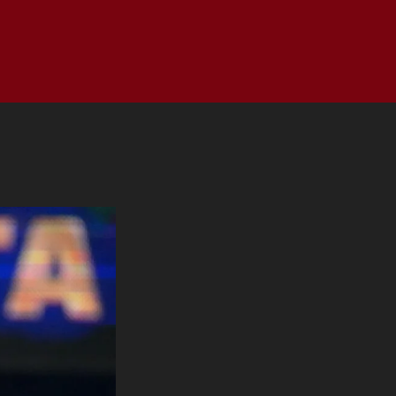
as
Top
Redes
Pauta
Privacy Policy