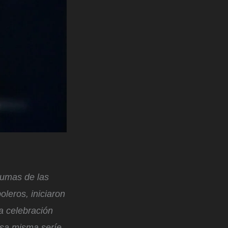
lumas de las
oleros, iniciaron
a celebración
esa misma seríe,