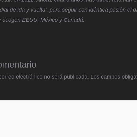
ial de ida y vuelta’, para seguir con idéntica pasión el d
ue acogen EEUU, México y Canadá.
omentario
correo electrónico no será publicada.
Los campos obligat