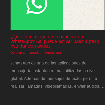
¿Qué es el ícono de la bandera en
WhatsApp? Así puede activar paso a paso
esta función oculta
Deja un comentario
/
Internacional
WhatsApp es una de las aplicaciones de
mensajería instantánea más utilizadas a nivel
global. Además de mensajes de texto, permite
realizar llamadas, videollamadas, enviar audios,…