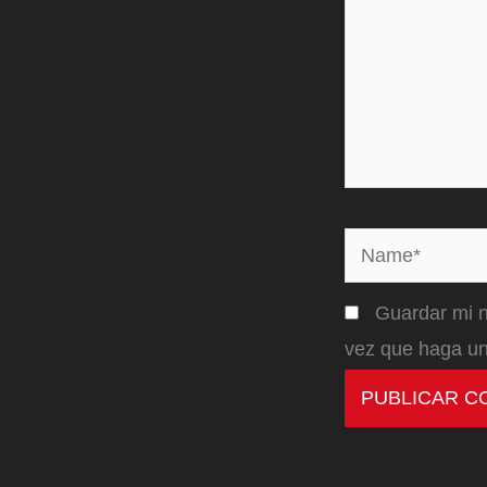
Name*
Guardar mi n
vez que haga un