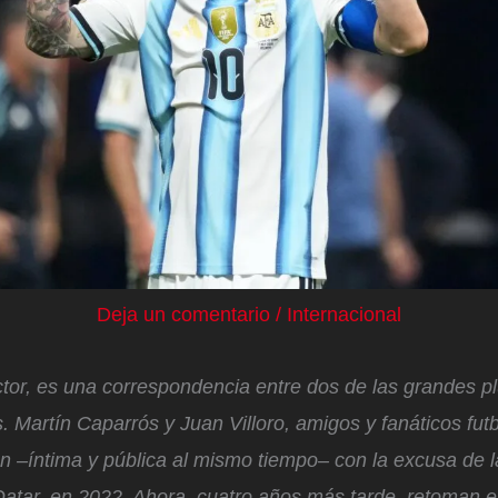
Deja un comentario
/
Internacional
ctor, es una
correspondencia entre dos de las grandes p
s
. Martín Caparrós y Juan Villoro, amigos y fanáticos futb
n –íntima y pública al mismo tiempo– con la excusa de l
Qatar, en 2022. Ahora, cuatro años más tarde, retoman 