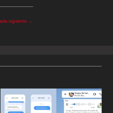
rada siguiente
→