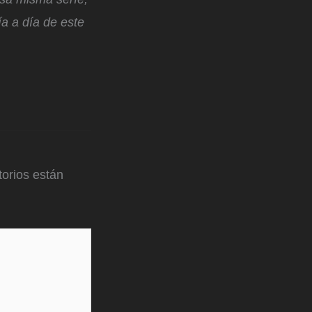
ía a día de este
orios están