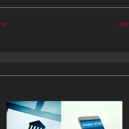
ior
Ent