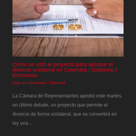
Cómo se votó el proyecto para aprobar el
divorcio unilateral en Colombia | Gobierno |
Economía
Deja un comentario
/
Nacional
La Cámara de Representantes aprobó este martes,
en último debate, un proyecto que permite el
divorcio de forma unilateral, que se convertirá en
ley una…