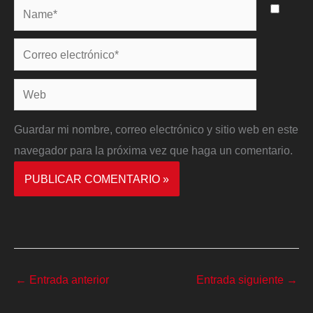
Name*
Correo
electrónico*
Web
Guardar mi nombre, correo electrónico y sitio web en este
navegador para la próxima vez que haga un comentario.
←
Entrada anterior
Entrada siguiente
→