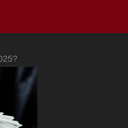
as
Top
Redes
Pauta
Privacy Policy
2025?