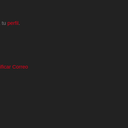
a tu
perfil
.
ificar Correo