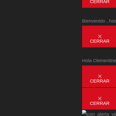
CERRAR
Bienvenido
, ha
CERRAR
Hola
Clementin
CERRAR
CERRAR