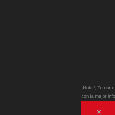
¡Hola
!, Tu corr
con la mejor inf