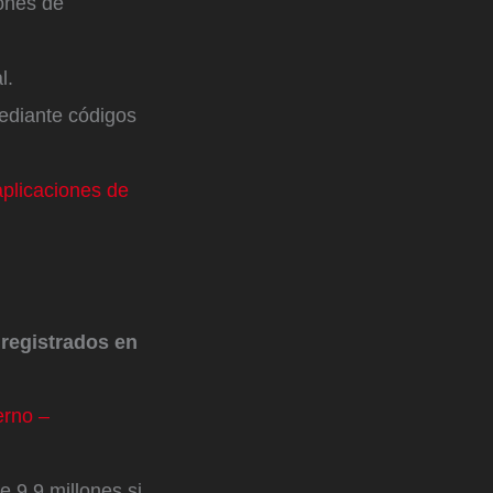
ones de
l.
ediante códigos
plicaciones de
 registrados en
erno –
 9,9 millones si