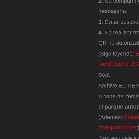
2.
No compartir 
mensajería.
3.
Evitar descue
4.
No realizar t
QR no autorizad
(Siga leyendo:
E
movilidad en 20
Soat
Archivo EL TI
A corte del terc
el parque auto
(Además:
Salar
transportadores
Esto equivale a 