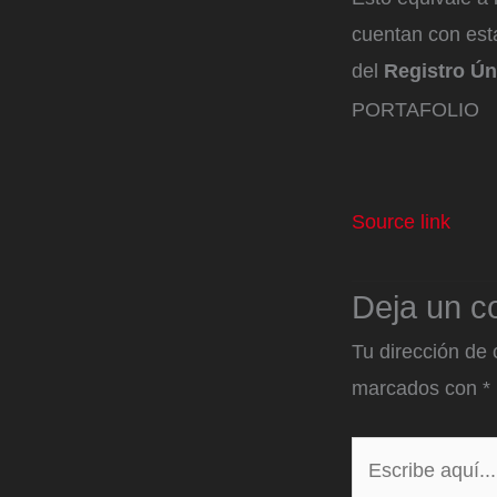
cuentan con esta
del
Registro Ún
PORTAFOLIO
Source link
Deja un c
Tu dirección de 
marcados con
*
Escribe
aquí...