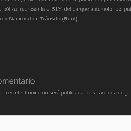
 póliza, representa el 51% del parque automotor del paí
ico Nacional de Tránsito (Runt)
.
omentario
correo electrónico no será publicada.
Los campos obligat