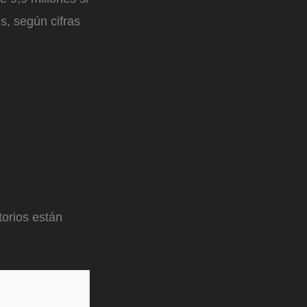
s, según cifras
orios están