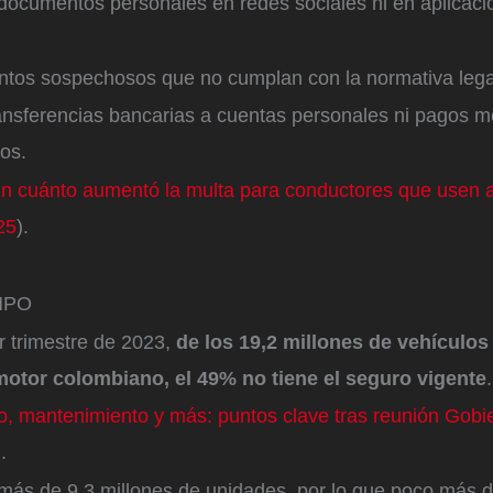
documentos personales en redes sociales ni en aplicaci
ntos sospechosos que no cumplan con la normativa lega
ransferencias bancarias a cuentas personales ni pagos m
os.
n cuánto aumentó la multa para conductores que usen a
25
).
EMPO
er trimestre de 2023,
de los 19,2 millones de vehículos
motor colombiano, el 49% no tiene el seguro vigente
.
io, mantenimiento y más: puntos clave tras reunión Gobi
).
más de 9,3 millones de unidades, por lo que poco más de