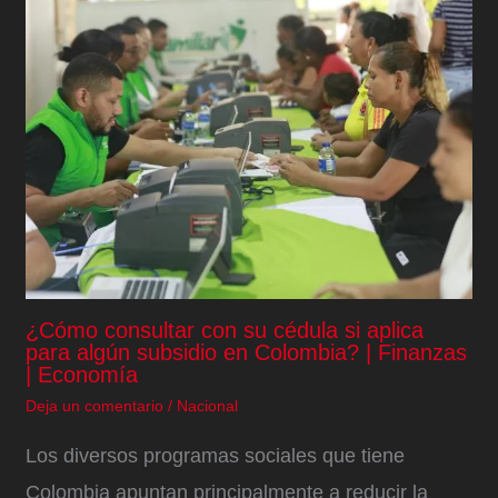
¿Cómo consultar con su cédula si aplica
para algún subsidio en Colombia? | Finanzas
| Economía
Deja un comentario
/
Nacional
Los diversos programas sociales que tiene
Colombia apuntan principalmente a reducir la