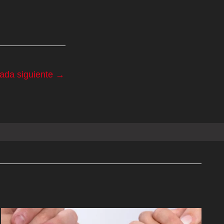
rada siguiente
→