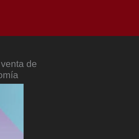
as
Top
Redes
Pauta
Privacy Policy
 venta de
nomía