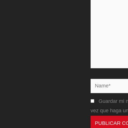
Name*
Guardar mi n
vez que haga un