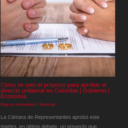
Cómo se votó el proyecto para aprobar el
divorcio unilateral en Colombia | Gobierno |
Economía
Deja un comentario
/
Nacional
La Cámara de Representantes aprobó este
martes, en último debate, un proyecto que