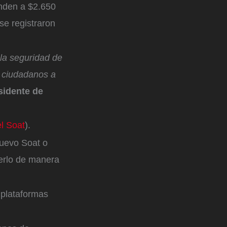
enden a $2.650
se registraron
 la seguridad de
s ciudadanos a
sidente de
l Soat
).
nuevo Soat o
erlo de manera
y plataformas