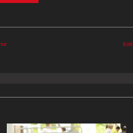
ior
Ent