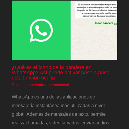
¿Qué es el ícono de la bandera en
WhatsApp? Así puede activar paso a paso
esta función oculta
Deja un comentario
/
Internacional
WhatsApp es una de las aplicaciones de
mensajería instantánea más utilizadas a nivel
global. Además de mensajes de texto, permite
realizar llamadas, videollamadas, enviar audios,…