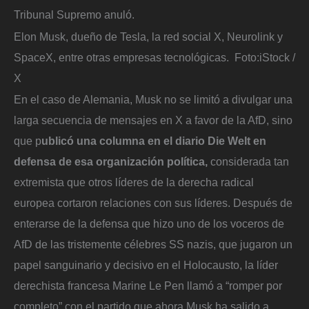
Tribunal Supremo anuló.
Elon Musk, dueño de Tesla, la red social X, Neurolink y
SpaceX, entre otras empresas tecnológicas.
Foto:
iStock /
X
En el caso de Alemania, Musk no se limitó a divulgar una
larga secuencia de mensajes en X a favor de la AfD, sino
que p
ublicó una columna en el diario Die Welt en
defensa de esa organización política,
considerada tan
extremista que otros líderes de la derecha radical
europea cortaron relaciones con sus líderes. Después de
enterarse de la defensa que hizo uno de los voceros de
AfD de las tristemente célebres SS nazis, que jugaron un
papel sanguinario y decisivo en el Holocausto, la líder
derechista francesa Marine Le Pen llamó a “romper por
completo” con el partido que ahora Musk ha salido a