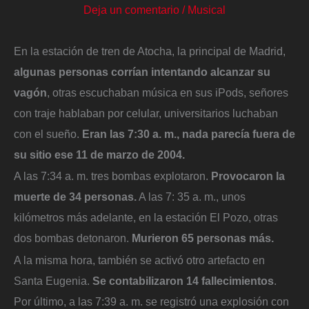
Deja un comentario
/
Musical
En la estación de tren de Atocha, la principal de Madrid,
algunas personas corrían intentando alcanzar su
vagón
, otras escuchaban música en sus iPods, señores
con traje hablaban por celular, universitarios luchaban
con el sueño.
Eran las 7:30 a. m., nada parecía fuera de
su sitio ese 11 de marzo de 2004.
A las 7:34 a. m. tres bombas explotaron.
Provocaron la
muerte de 34 personas.
A las 7: 35 a. m., unos
kilómetros más adelante, en la estación El Pozo, otras
dos bombas detonaron.
Murieron 65 personas más.
A la misma hora, también se activó otro artefacto en
Santa Eugenia.
Se contabilizaron 14 fallecimientos
.
Por último, a las 7:39 a. m. se registró una explosión con