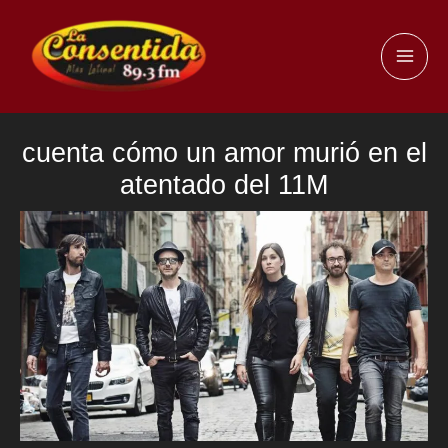
Ir
al
MAI
contenido
ME
cuenta cómo un amor murió en el
atentado del 11M