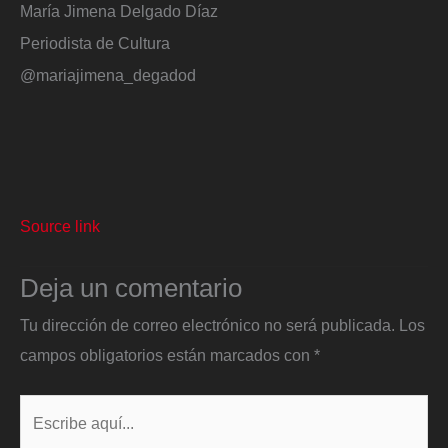
María Jimena Delgado Díaz
Periodista de Cultura
@mariajimena_degadod
Source link
Deja un comentario
Tu dirección de correo electrónico no será publicada.
Los
campos obligatorios están marcados con
*
Escribe
aquí...