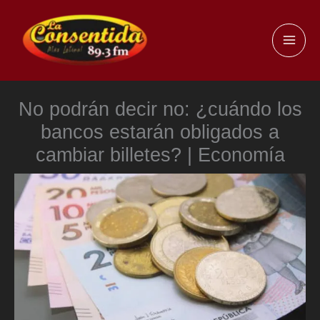
Ir
al
MAI
contenido
ME
No podrán decir no: ¿cuándo los
bancos estarán obligados a
cambiar billetes? | Economía