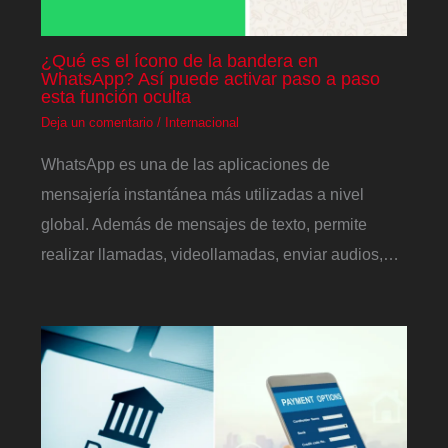
¿Qué es el ícono de la bandera en
WhatsApp? Así puede activar paso a paso
esta función oculta
Deja un comentario
/
Internacional
WhatsApp es una de las aplicaciones de
mensajería instantánea más utilizadas a nivel
global. Además de mensajes de texto, permite
realizar llamadas, videollamadas, enviar audios,…