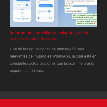
la forma más sencilla de activarla y usarla
Deja un comentario
/
Internacional
Una de las aplicaciones de mensajería más
relevantes del mundo es WhatsApp, la cual está en
constantes actualizaciones que buscan mejorar la
experiencia de sus…