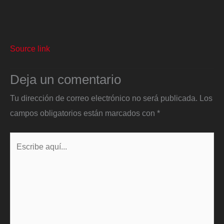
Source link
Deja un comentario
Tu dirección de correo electrónico no será publicada.
Los
campos obligatorios están marcados con
*
Escribe
aquí...