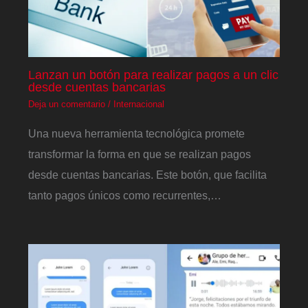
Lanzan un botón para realizar pagos a un clic
desde cuentas bancarias
Deja un comentario
/
Internacional
Una nueva herramienta tecnológica promete
transformar la forma en que se realizan pagos
desde cuentas bancarias. Este botón, que facilita
tanto pagos únicos como recurrentes,…