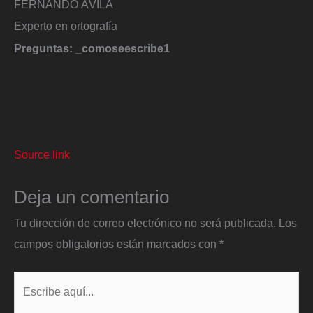
FERNANDO ÁVILA
Experto en ortografía
Preguntas: _comoseescribe1
Source link
Deja un comentario
Tu dirección de correo electrónico no será publicada.
Los
campos obligatorios están marcados con
*
Escribe
aquí...