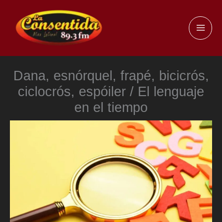
Ir
al
MAI
contenido
ME
Dana, esnórquel, frapé, bicicrós,
ciclocrós, espóiler / El lenguaje
en el tiempo