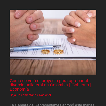
Cómo se votó el proyecto para aprobar el
divorcio unilateral en Colombia | Gobierno |
Economía
Deja un comentario
/
Nacional
La Cámara de Representantes aprobó este martes,