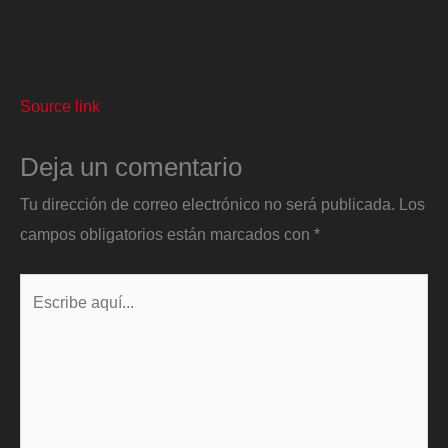
Source link
Deja un comentario
Tu dirección de correo electrónico no será publicada.
Los
campos obligatorios están marcados con
*
Escribe
aquí...