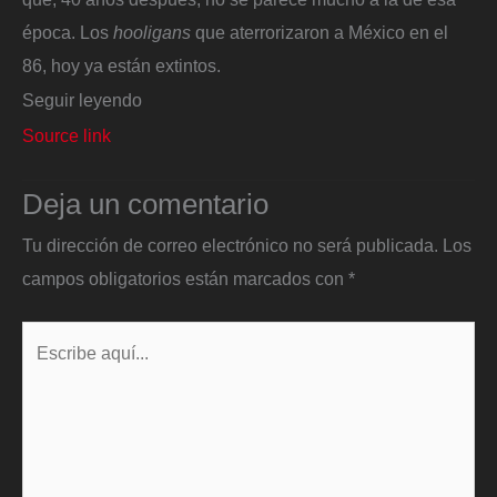
época. Los
hooligans
que aterrorizaron a México en el
86, hoy ya están extintos.
Seguir leyendo
Source link
Deja un comentario
Tu dirección de correo electrónico no será publicada.
Los
campos obligatorios están marcados con
*
Escribe
aquí...