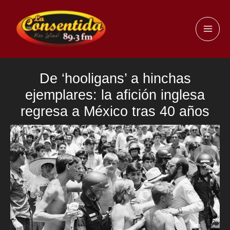
Ir
al
MAI
contenido
ME
De ‘hooligans’ a hinchas
ejemplares: la afición inglesa
regresa a México tras 40 años