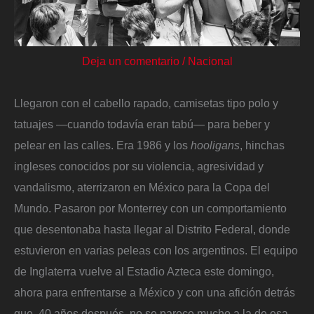
Deja un comentario
/
Nacional
Llegaron con el cabello rapado, camisetas tipo polo y
tatuajes —cuando todavía eran tabú— para beber y
pelear en las calles. Era 1986 y los
hooligans
, hinchas
ingleses conocidos por su violencia, agresividad y
vandalismo, aterrizaron en México para la Copa del
Mundo. Pasaron por Monterrey con un comportamiento
que desentonaba hasta llegar al Distrito Federal, donde
estuvieron en varias peleas con los argentinos. El equipo
de Inglaterra vuelve al Estadio Azteca este domingo,
ahora para enfrentarse a México y con una afición detrás
que, 40 años después, no se parece mucho a la de esa