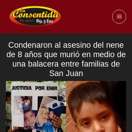
Ir
al
MAI
contenido
ME
Condenaron al asesino del nene
de 8 años que murió en medio de
una balacera entre familias de
San Juan