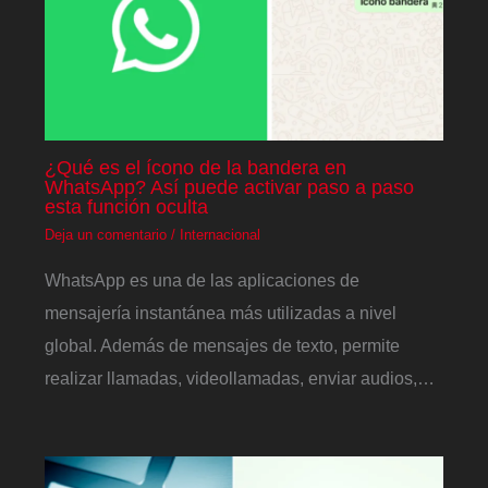
¿Qué es el ícono de la bandera en
WhatsApp? Así puede activar paso a paso
esta función oculta
Deja un comentario
/
Internacional
WhatsApp es una de las aplicaciones de
mensajería instantánea más utilizadas a nivel
global. Además de mensajes de texto, permite
realizar llamadas, videollamadas, enviar audios,…