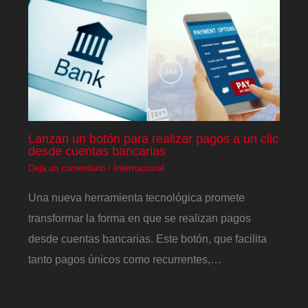
Lanzan un botón para realizar pagos a un clic
desde cuentas bancarias
Deja un comentario
/
Internacional
Una nueva herramienta tecnológica promete
transformar la forma en que se realizan pagos
desde cuentas bancarias. Este botón, que facilita
tanto pagos únicos como recurrentes,…