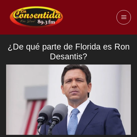
Ir
al
MAI
contenido
ME
¿De qué parte de Florida es Ron
Desantis?