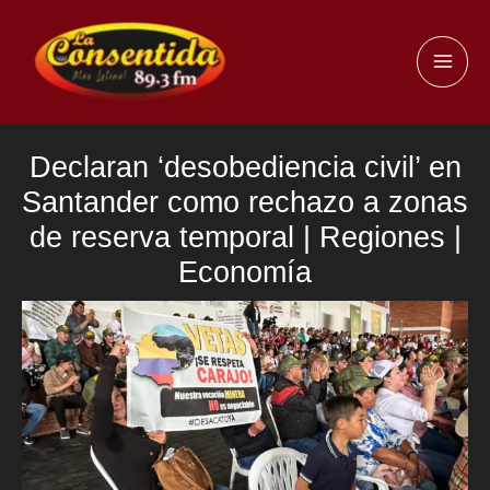
Ir
al
MAI
contenido
ME
Declaran ‘desobediencia civil’ en
Santander como rechazo a zonas
de reserva temporal | Regiones |
Economía