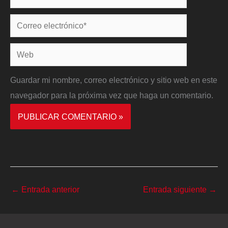
Correo
electrónico*
Web
Guardar mi nombre, correo electrónico y sitio web en este
navegador para la próxima vez que haga un comentario.
←
Entrada anterior
Entrada siguiente
→