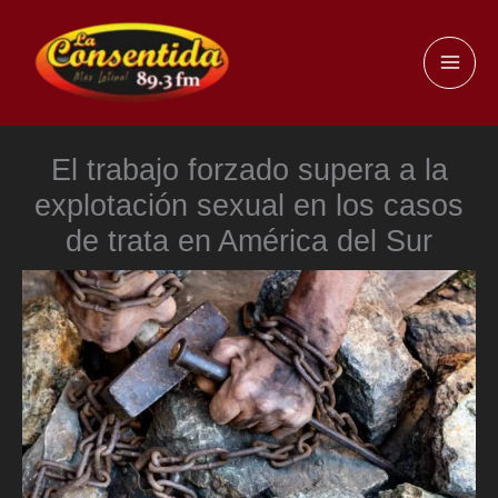
Ir
al
MAI
contenido
ME
El trabajo forzado supera a la
explotación sexual en los casos
de trata en América del Sur