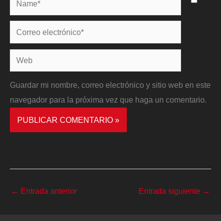
Correo
electrónico*
Web
Guardar mi nombre, correo electrónico y sitio web en este
navegador para la próxima vez que haga un comentario.
←
Entrada anterior
Entrada siguiente
→